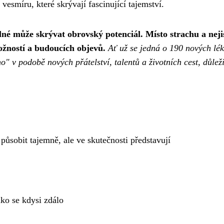
smíru, které skrývají fascinující tajemství.
lné může skrývat obrovský potenciál.
Místo strachu a neji
žností a budoucích objevů.
Ať už se jedná o 190 nových lék
" v podobě nových přátelství, talentů a životních cest, důleži
ůsobit tajemně, ale ve skutečnosti představují
ako se kdysi zdálo