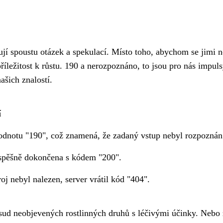
ují spoustu otázek a spekulací. Místo toho, abychom se jimi n
říležitost k růstu. 190 a nerozpoznáno, to jsou pro nás impul
ašich znalostí.
í
hodnotu "190", což znamená, že zadaný vstup nebyl rozpoznán
spěšně dokončena s kódem "200".
j nebyl nalezen, server vrátil kód "404".
osud neobjevených rostlinných druhů s léčivými účinky. Nebo