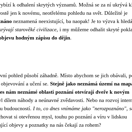
vybízí k odhalení skrytých významů. Možná se za ní ukrývá kl
stě jen k novému, neotřelému pohledu na svět. Důležité je
znáno
neznamená neexistující, ba naopak! Je to výzva k hledá
rývají starověké civilizace
, i my můžeme odhalit skryté pokl
objevu hodným zápisu do dějin
.
první pohled působí záhadně. Místo abychom se jich obávali,
k objevování a učení se.
Stejně jako neznámá území na map
 dnes nám neznámé oblasti poznání otevírají dveře k novým
l dílem náhody a neúnavné zvědavosti. Nebo na rozvoj intern
nou budoucností.
I to, co dnes vnímáme jako "nerozpoznáno", s
chovat si otevřenou mysl, touhu po poznání a víru v lidskou
jící objevy a poznatky na nás čekají za rohem?