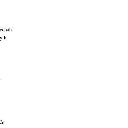
echali
sy k
.
 že