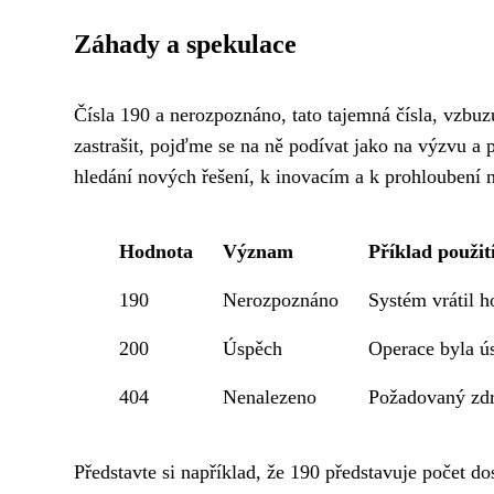
Záhady a spekulace
Čísla 190 a nerozpoznáno, tato tajemná čísla, vzbuz
zastrašit, pojďme se na ně podívat jako na výzvu a p
hledání nových řešení, k inovacím a k prohloubení n
Hodnota
Význam
Příklad použit
190
Nerozpoznáno
Systém vrátil 
200
Úspěch
Operace byla ú
404
Nenalezeno
Požadovaný zdro
Představte si například, že 190 představuje počet d