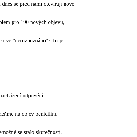
 dnes se před námi otevírají nové
bolem pro 190 nových objevů,
eprve "nerozpoznáno"? To je
 nacházení odpovědí
omeňme na objev penicilinu
emožné se stalo skutečností.