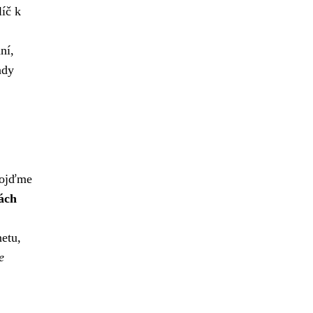
íč k
ní,
ady
 pojďme
ách
etu,
e