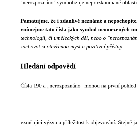
"nerozpoznáno" symbolizuje neprozkoumané oblasti ve
Pamatujme, že i zdánlivě neznámé a nepochopite
vnímejme tato čísla jako symbol neomezených mo
technologií, či uměleckých děl, nebo o "nerozpoznáno
zachovat si otevřenou mysl a pozitivní přístup.
Hledání odpovědí
Čísla 190 a „nerozpoznáno“ mohou na první pohled p
vzrušující výzvu a příležitost k objevování. Stejně j