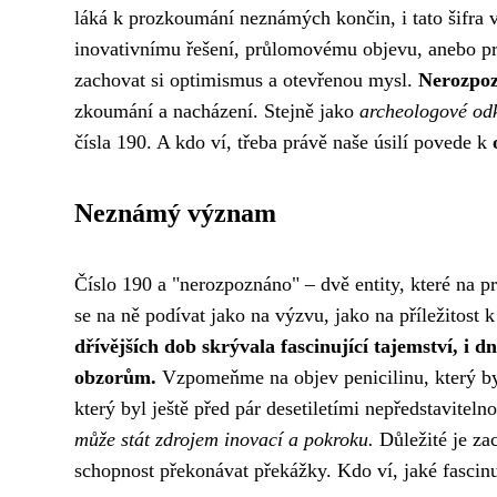
láká k prozkoumání neznámých končin, i tato šifra 
inovativnímu řešení, průlomovému objevu, anebo pro
zachovat si optimismus a otevřenou mysl.
Nerozpo
zkoumání a nacházení. Stejně jako
archeologové odk
čísla 190. A kdo ví, třeba právě naše úsilí povede k
Neznámý význam
Číslo 190 a "nerozpoznáno" – dvě entity, které na 
se na ně podívat jako na výzvu, jako na příležitost 
dřívějších dob skrývala fascinující tajemství, i
obzorům.
Vzpomeňme na objev penicilinu, který by
který byl ještě před pár desetiletími nepředstavitel
může stát zdrojem inovací a pokroku.
Důležité je za
schopnost překonávat překážky. Kdo ví, jaké fascinu