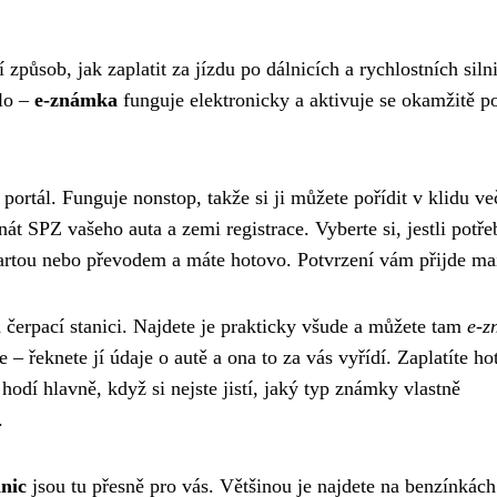
 způsob, jak zaplatit za jízdu po dálnicích a rychlostních siln
klo –
e-známka
funguje elektronicky a aktivuje se okamžitě p
í portál. Funguje nonstop, takže si ji můžete pořídit v klidu ve
át SPZ vašeho auta a zemi registrace. Vyberte si, jestli potře
 kartou nebo převodem a máte hotovo. Potvrzení vám přijde ma
 čerpací stanici. Najdete je prakticky všude a můžete tam
e-z
 řeknete jí údaje o autě a ona to za vás vyřídí. Zaplatíte ho
hodí hlavně, když si nejste jistí, jaký typ známky vlastně
.
nic
jsou tu přesně pro vás. Většinou je najdete na benzínkác