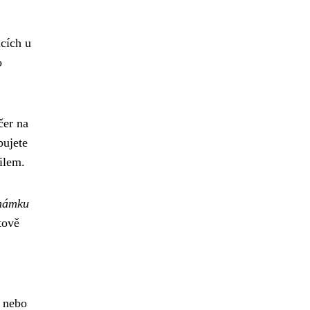
icích u
o
čer na
bujete
ilem.
námku
tově
h nebo