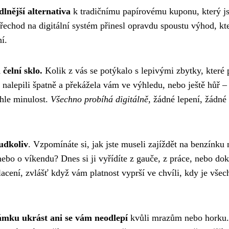
lnější alternativa
k tradičnímu papírovému kuponu, který j
 přechod na digitální systém přinesl opravdu spoustu výhod, kt
í.
čelní sklo.
Kolik z vás se potýkalo s lepivými zbytky, které 
nalepili špatně a překážela vám ve výhledu, nebo ještě hůř –
ohle minulost.
Všechno probíhá digitálně
, žádné lepení, žádné
udkoliv
. Vzpomínáte si, jak jste museli zajíždět na benzínku
ebo o víkendu? Dnes si ji vyřídíte z gauče, z práce, nebo do
lacení, zvlášť když vám platnost vyprší ve chvíli, kdy je všec
mku ukrást ani se vám neodlepí
kvůli mrazům nebo horku.