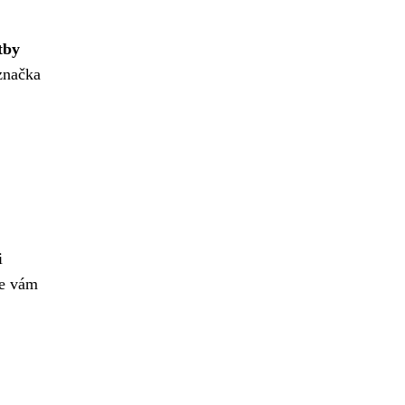
tby
 značka
i
se vám