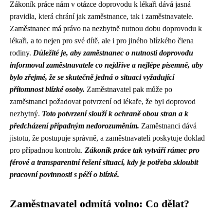
Zákoník práce nám v otázce doprovodu k lékaři dává jasná
pravidla, která chrání jak zaměstnance, tak i zaměstnavatele.
Zaměstnanec má právo na nezbytně nutnou dobu doprovodu k
lékaři, a to nejen pro své dítě, ale i pro jiného blízkého člena
rodiny.
Důležité je, aby zaměstnanec o nutnosti doprovodu
informoval zaměstnavatele co nejdříve a nejlépe písemně, aby
bylo zřejmé, že se skutečně jedná o situaci vyžadující
přítomnost blízké osoby.
Zaměstnavatel pak může po
zaměstnanci požadovat potvrzení od lékaře, že byl doprovod
nezbytný.
Toto potvrzení slouží k ochraně obou stran a k
předcházení případným nedorozuměním.
Zaměstnanci dává
jistotu, že postupuje správně, a zaměstnavateli poskytuje doklad
pro případnou kontrolu.
Zákoník práce tak vytváří rámec pro
férové a transparentní řešení situací, kdy je potřeba skloubit
pracovní povinnosti s péčí o blízké.
Zaměstnavatel odmítá volno: Co dělat?