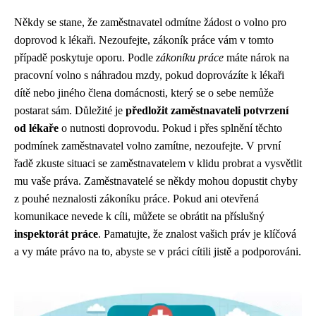
Někdy se stane, že zaměstnavatel odmítne žádost o volno pro
doprovod k lékaři. Nezoufejte, zákoník práce vám v tomto
případě poskytuje oporu. Podle
zákoníku práce
máte nárok na
pracovní volno s náhradou mzdy, pokud doprovázíte k lékaři
dítě nebo jiného člena domácnosti, který se o sebe nemůže
postarat sám. Důležité je
předložit zaměstnavateli potvrzení
od lékaře
o nutnosti doprovodu. Pokud i přes splnění těchto
podmínek zaměstnavatel volno zamítne, nezoufejte. V první
řadě zkuste situaci se zaměstnavatelem v klidu probrat a vysvětlit
mu vaše práva. Zaměstnavatelé se někdy mohou dopustit chyby
z pouhé neznalosti zákoníku práce. Pokud ani otevřená
komunikace nevede k cíli, můžete se obrátit na příslušný
inspektorát práce
. Pamatujte, že znalost vašich práv je klíčová
a vy máte právo na to, abyste se v práci cítili jistě a podporováni.