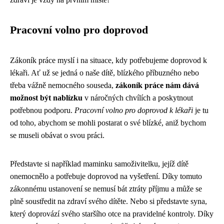
Pracovní volno pro doprovod
Zákoník práce myslí i na situace, kdy potřebujeme doprovod k
lékaři. Ať už se jedná o naše dítě, blízkého příbuzného nebo
třeba vážně nemocného souseda,
zákoník práce nám dává
možnost být nablízku
v náročných chvílích a poskytnout
potřebnou podporu.
Pracovní volno pro doprovod k lékaři
je tu
od toho, abychom se mohli postarat o své blízké, aniž bychom
se museli obávat o svou práci.
Představte si například maminku samoživitelku, jejíž dítě
onemocnělo a potřebuje doprovod na vyšetření. Díky tomuto
zákonnému ustanovení se nemusí bát ztráty příjmu a může se
plně soustředit na zdraví svého dítěte. Nebo si představte syna,
který doprovází svého staršího otce na pravidelné kontroly. Díky