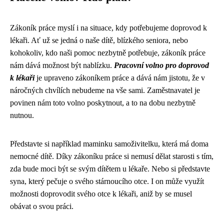
Zákoník práce myslí i na situace, kdy potřebujeme doprovod k
lékaři. Ať už se jedná o naše dítě, blízkého seniora, nebo
kohokoliv, kdo naši pomoc nezbytně potřebuje, zákoník práce
nám dává možnost být nablízku.
Pracovní volno pro doprovod
k lékaři
je upraveno zákoníkem práce a dává nám jistotu, že v
náročných chvílích nebudeme na vše sami. Zaměstnavatel je
povinen nám toto volno poskytnout, a to na dobu nezbytně
nutnou.
Představte si například maminku samoživitelku, která má doma
nemocné dítě. Díky zákoníku práce si nemusí dělat starosti s tím,
zda bude moci být se svým dítětem u lékaře. Nebo si představte
syna, který pečuje o svého stárnoucího otce. I on může využít
možnosti doprovodit svého otce k lékaři, aniž by se musel
obávat o svou práci.