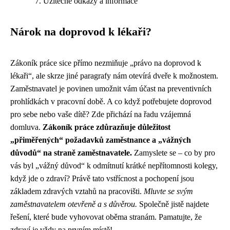
Užitečné odkazy a informace
Nárok na doprovod k lékaři?
Zákoník práce sice přímo nezmiňuje „právo na doprovod k
lékaři“, ale skrze jiné paragrafy nám otevírá dveře k možnostem.
Zaměstnavatel je povinen umožnit vám účast na preventivních
prohlídkách v pracovní době. A co když potřebujete doprovod
pro sebe nebo vaše dítě? Zde přichází na řadu vzájemná
domluva.
Zákoník práce zdůrazňuje důležitost
„přiměřených“ požadavků zaměstnance a „vážných
důvodů“ na straně zaměstnavatele.
Zamyslete se – co by pro
vás byl „vážný důvod“ k odmítnutí krátké nepřítomnosti kolegy,
když jde o zdraví? Právě tato vstřícnost a pochopení jsou
základem zdravých vztahů na pracovišti.
Mluvte se svým
zaměstnavatelem otevřeně a s důvěrou.
Společně jistě najdete
řešení, které bude vyhovovat oběma stranám. Pamatujte, že
zdraví je vždy na prvním místě!