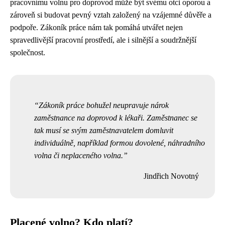
pracovnímu volnu pro doprovod může být svému otci oporou a
zároveň si budovat pevný vztah založený na vzájemné důvěře a
podpoře. Zákoník práce nám tak pomáhá utvářet nejen
spravedlivější pracovní prostředí, ale i silnější a soudržnější
společnost.
Zákoník práce bohužel neupravuje nárok
zaměstnance na doprovod k lékaři. Zaměstnanec se
tak musí se svým zaměstnavatelem domluvit
individuálně, například formou dovolené, náhradního
volna či neplaceného volna.
Jindřich Novotný
Placené volno? Kdo platí?