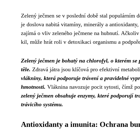
Zelený ječmen se v poslední době stal populárním d
je doslova nabitá vitamíny, minerály a antioxidanty,
zajímá o vliv zeleného ječmene na hubnutí. Ačkoli
kil, může hrát roli v detoxikaci organismu a podpoř
Zelený ječmen je bohatý na chlorofyl, o kterém se 
těle.
Zdravá játra jsou klíčová pro efektivní metabo
vlákniny, která podporuje trávení a pravidelné vyp
hmotnosti.
Vláknina navozuje pocit sytosti, čímž po
zelený ječmen obsahuje enzymy, které podporují trá
trávicího systému.
Antioxidanty a imunita: Ochrana bu