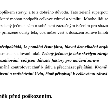
oplňkem stravy, a to z dobrého důvodu. Tato zelená superpot
 které mohou podpořit celkové zdraví a vitalitu. Mnoho lidí se
v zelený ječmen sám o sobě není zázračným řešením pro shaz
e přirozené očisty těla, což může vést k dosažení zdravé hmotn
předpokládá, že pomáhá čistit játra, hlavní detoxikační orgá
lismus a spalování tuků.
Zelený ječmen je také skvělým zdroj
razdňování, což jsou důležité faktory pro udržení zdravé
máhá kontrolovat chuť k jídlu a předcházet přejídání.
Kromě 
vení a vstřebávání živin, čímž přispívají k celkovému zdraví
něk před poškozením.