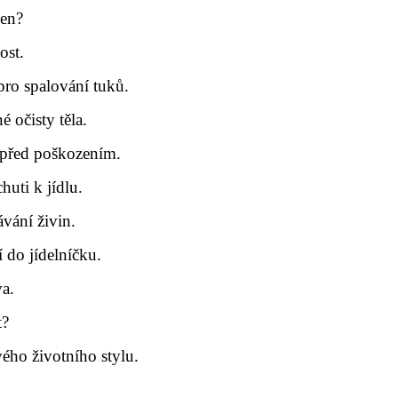
men?
ost.
pro spalování tuků.
 očisty těla.
 před poškozením.
huti k jídlu.
ávání živin.
 do jídelníčku.
va.
t?
ého životního stylu.