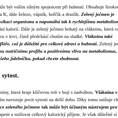
ůže být vaším silným spojencem při hubnutí. Obsahuje široko
a K, dále železo, vápník, hořčík a draslík.
Zelený ječmen je
etoxikaci organismu a napomáhá tak k rychlejšímu metabolis
ní kalorií. Dále je zelený ječmen bohatý na vlákninu, která v
kru v krvi, čímž předchází chutím na sladké.
Vláknina také
lóře, což je důležité pro celkové zdraví a hubnutí.
Zelený j
mu nutričnímu profilu a pozitivnímu vlivu na metabolismus,
šeho jídelníčku, pokud chcete zhubnout.
 sytost.
iny, která hraje klíčovou roli v boji s nadváhou.
Vláknina v
 tím navozuje pocit sytosti na delší dobu. Díky tomu snižuje c
e zeleného ječmene
tak může být účinným nástrojem pro 
petit a snižovat celkový kalorický příjem. Je však důležité si