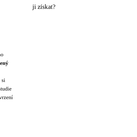
ji získat?
ho
lený
 si
studie
vrzení