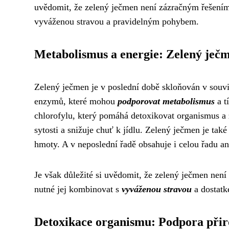
uvědomit, že zelený ječmen není zázračným řešením 
vyváženou stravou a pravidelným pohybem.
Metabolismus a energie: Zelený ječm
Zelený ječmen je v poslední době skloňován v souvis
enzymů, které mohou
podporovat metabolismus
a t
chlorofylu, který pomáhá detoxikovat organismus a z
sytosti a snižuje chuť k jídlu. Zelený ječmen je také
hmoty. A v neposlední řadě obsahuje i celou řadu a
Je však důležité si uvědomit, že zelený ječmen není
nutné jej kombinovat s
vyváženou stravou
a dostat
Detoxikace organismu: Podpora přiro