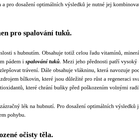
a pro dosažení optimálních výsledků je nutné jej kombinovat
en pro spalování tuků.
losti s hubnutím. Obsahuje totiž celou řadu vitamínů, minerá
ím pádem i
spalování tuků
. Mezi jeho přednosti patří vysoký
lepšovat trávení. Dále obsahuje vlákninu, která navozuje poc
 zdrojem bílkovin, které jsou důležité pro růst a regeneraci sv
ntioxidantů, které chrání buňky před poškozením volnými radi
 zázračný lék na hubnutí. Pro dosažení optimálních výsledků j
kem pohybu.
zené očisty těla.