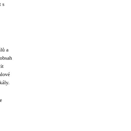
 s
lů a
 obsah
it
alové
kály.
e