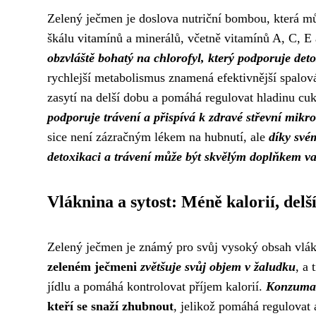
Zelený ječmen je doslova nutriční bombou, která m
škálu vitamínů a minerálů, včetně vitamínů A, C, E 
obzvláště bohatý na chlorofyl, který podporuje d
rychlejší metabolismus znamená efektivnější spalová
zasytí na delší dobu a pomáhá regulovat hladinu cu
podporuje trávení a přispívá k zdravé střevní mikrof
sice není zázračným lékem na hubnutí, ale
díky své
detoxikaci a trávení může být skvělým doplňkem va
Vláknina a sytost: Méně kalorií, delší
Zelený ječmen je známý pro svůj vysoký obsah vlákn
zeleném ječmeni
zvětšuje svůj objem v žaludku
, a
jídlu a pomáhá kontrolovat příjem kalorií.
Konzumac
kteří se snaží zhubnout
, jelikož pomáhá regulovat a