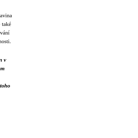
ravina
 také
ování
osti.
n v
em
toho