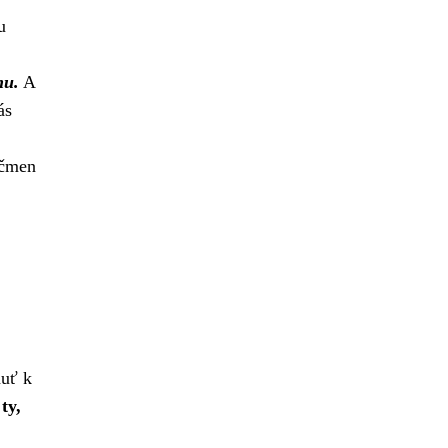
u
mu.
A
ás
ečmen
huť k
ty,