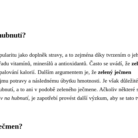
hubnutí?
ularitu jako doplněk stravy, a to zejména díky tvrzením o je
řadu vitamínů, minerálů a antioxidantů. Často se uvádí, že
ze
palování kalorií. Dalším argumentem je, že
zelený ječmen
jmu potravy a následnému úbytku hmotnosti. Je však důležité
ubnutí, a to ani v podobě zeleného ječmene. Ačkoliv některé 
iv na hubnutí
, je zapotřebí provést další výzkum, aby se tato t
ječmen?