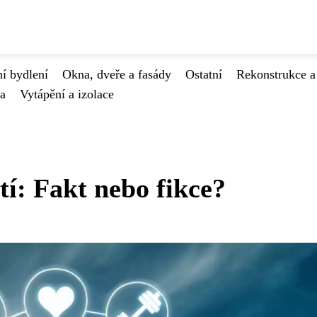
í bydlení
Okna, dveře a fasády
Ostatní
Rekonstrukce a
va
Vytápění a izolace
í: Fakt nebo fikce?