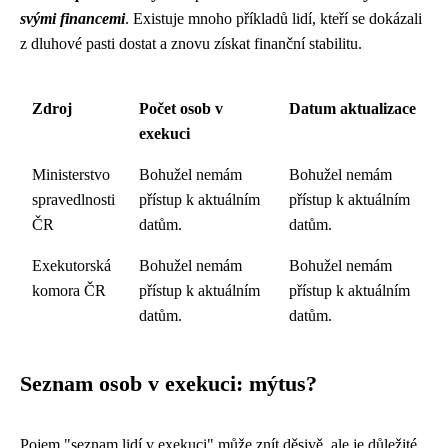
svými financemi
. Existuje mnoho příkladů lidí, kteří se dokázali
z dluhové pasti dostat a znovu získat finanční stabilitu.
Zdroj
Počet osob v
Datum aktualizace
exekuci
Ministerstvo
Bohužel nemám
Bohužel nemám
spravedlnosti
přístup k aktuálním
přístup k aktuálním
ČR
datům.
datům.
Exekutorská
Bohužel nemám
Bohužel nemám
komora ČR
přístup k aktuálním
přístup k aktuálním
datům.
datům.
Seznam osob v exekuci: mýtus?
Pojem "seznam lidí v exekuci" může znít děsivě, ale je důležité