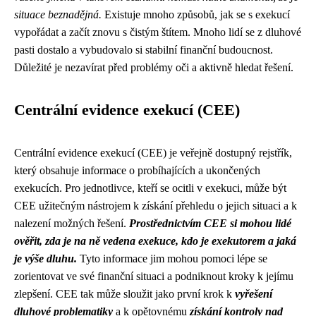
situace beznadějná.
Existuje mnoho způsobů, jak se s exekucí
vypořádat a začít znovu s čistým štítem. Mnoho lidí se z dluhové
pasti dostalo a vybudovalo si stabilní finanční budoucnost.
Důležité je nezavírat před problémy oči a aktivně hledat řešení.
Centrální evidence exekucí (CEE)
Centrální evidence exekucí (CEE) je veřejně dostupný rejstřík,
který obsahuje informace o probíhajících a ukončených
exekucích. Pro jednotlivce, kteří se ocitli v exekuci, může být
CEE užitečným nástrojem k získání přehledu o jejich situaci a k
nalezení možných řešení.
Prostřednictvím CEE si mohou lidé
ověřit, zda je na ně vedena exekuce, kdo je exekutorem a jaká
je výše dluhu.
Tyto informace jim mohou pomoci lépe se
zorientovat ve své finanční situaci a podniknout kroky k jejímu
zlepšení. CEE tak může sloužit jako první krok k
vyřešení
dluhové problematiky
a k opětovnému
získání kontroly nad