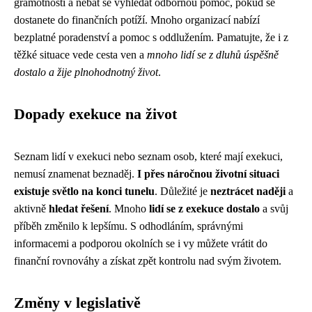
gramotnosti a nebát se vyhledat odbornou pomoc, pokud se
dostanete do finančních potíží. Mnoho organizací nabízí
bezplatné poradenství a pomoc s oddlužením. Pamatujte, že i z
těžké situace vede cesta ven a
mnoho lidí se z dluhů úspěšně
dostalo a žije plnohodnotný život
.
Dopady exekuce na život
Seznam lidí v exekuci nebo seznam osob, které mají exekuci,
nemusí znamenat beznaděj.
I přes náročnou životní situaci
existuje světlo na konci tunelu
. Důležité je
neztrácet naději
a
aktivně
hledat řešení
. Mnoho
lidí se z exekuce dostalo
a svůj
příběh změnilo k lepšímu. S odhodláním, správnými
informacemi a podporou okolních se i vy můžete vrátit do
finanční rovnováhy a získat zpět kontrolu nad svým životem.
Změny v legislativě