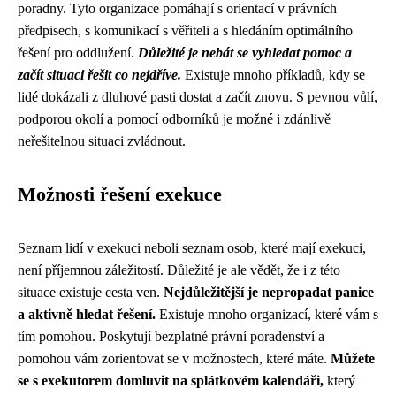
poradny. Tyto organizace pomáhají s orientací v právních
předpisech, s komunikací s věřiteli a s hledáním optimálního
řešení pro oddlužení.
Důležité je nebát se vyhledat pomoc a
začít situaci řešit co nejdříve.
Existuje mnoho příkladů, kdy se
lidé dokázali z dluhové pasti dostat a začít znovu. S pevnou vůlí,
podporou okolí a pomocí odborníků je možné i zdánlivě
neřešitelnou situaci zvládnout.
Možnosti řešení exekuce
Seznam lidí v exekuci neboli seznam osob, které mají exekuci,
není příjemnou záležitostí. Důležité je ale vědět, že i z této
situace existuje cesta ven.
Nejdůležitější je nepropadat panice
a aktivně hledat řešení.
Existuje mnoho organizací, které vám s
tím pomohou. Poskytují bezplatné právní poradenství a
pomohou vám zorientovat se v možnostech, které máte.
Můžete
se s exekutorem domluvit na splátkovém kalendáři,
který