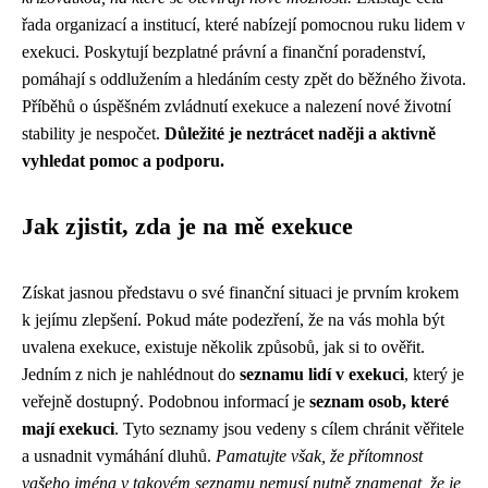
řada organizací a institucí, které nabízejí pomocnou ruku lidem v
exekuci. Poskytují bezplatné právní a finanční poradenství,
pomáhají s oddlužením a hledáním cesty zpět do běžného života.
Příběhů o úspěšném zvládnutí exekuce a nalezení nové životní
stability je nespočet.
Důležité je neztrácet naději a aktivně
vyhledat pomoc a podporu.
Jak zjistit, zda je na mě exekuce
Získat jasnou představu o své finanční situaci je prvním krokem
k jejímu zlepšení. Pokud máte podezření, že na vás mohla být
uvalena exekuce, existuje několik způsobů, jak si to ověřit.
Jedním z nich je nahlédnout do
seznamu lidí v exekuci
, který je
veřejně dostupný. Podobnou informací je
seznam osob, které
mají exekuci
. Tyto seznamy jsou vedeny s cílem chránit věřitele
a usnadnit vymáhání dluhů.
Pamatujte však, že přítomnost
vašeho jména v takovém seznamu nemusí nutně znamenat, že je