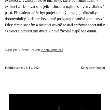
exekutory. Vznikají i nové iniciativy, které pomáhají lidem v
exekuci zorientovat se v jejich situaci a najít cestu ven z dluhové
pasti. Příkladem může být projekt, který propojuje dlužníky s
dobrovolníky, kteří jim bezplatně poskytují finanční poradenství.
Díky těmto snahám a rostoucí osvětě se daří snižovat počet lidí v
exekuci a otevírat jim dveře k nové životní etapě bez dluhů.
Našli jste v článku chybu?
Kontaktujte nás
Publikováno: 28. 11. 2024
Kategorie:
Ostatní