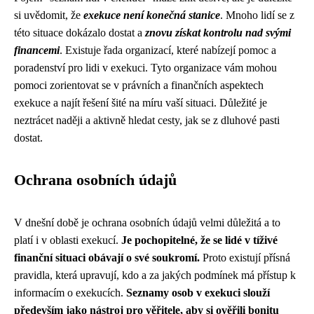
si uvědomit, že
exekuce není konečná stanice
. Mnoho lidí se z
této situace dokázalo dostat a
znovu získat kontrolu nad svými
financemi
. Existuje řada organizací, které nabízejí pomoc a
poradenství pro lidi v exekuci. Tyto organizace vám mohou
pomoci zorientovat se v právních a finančních aspektech
exekuce a najít řešení šité na míru vaší situaci. Důležité je
neztrácet naději a aktivně hledat cesty, jak se z dluhové pasti
dostat.
Ochrana osobních údajů
V dnešní době je ochrana osobních údajů velmi důležitá a to
platí i v oblasti exekucí.
Je pochopitelné, že se lidé v tíživé
finanční situaci obávají o své soukromí.
Proto existují přísná
pravidla, která upravují, kdo a za jakých podmínek má přístup k
informacím o exekucích.
Seznamy osob v exekuci slouží
především jako nástroj pro věřitele, aby si ověřili bonitu