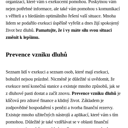
organizací, které vám s exekucemi pomohou. Poskytnou vám
nejen potřebné informace, ale také vám pomohou s komunikací
s věřiteli a s hledáním optimálního řešení vaší situace. Mnoha
lidem se podařilo exekuci úspěšně vyřešit a dnes žijí spokojený
život bez dluhů.
Pamatujte, že i vy máte sílu svou situaci
změnit k lepšímu.
Prevence vzniku dluhů
Seznam lidí v exekuci a seznam osob, které mají exekuci,
bohužel nejsou prázdné. Nicméně je důležité si uvědomit, že
exekuce není konečná stanice a existuje mnoho způsobů, jak se
z dluhové pasti dostat a začít znovu.
Prevence vzniku dluhů
je
klíčová pro zdravé finance a klidný život. Základem je
zodpovědné hospodaření s penězi a tvorba finanční rezervy.
Existuje mnoho užitečných nástrojů a aplikací, které vám s tím
pomohou. Důležité je také vzdělávat se v oblasti finanční