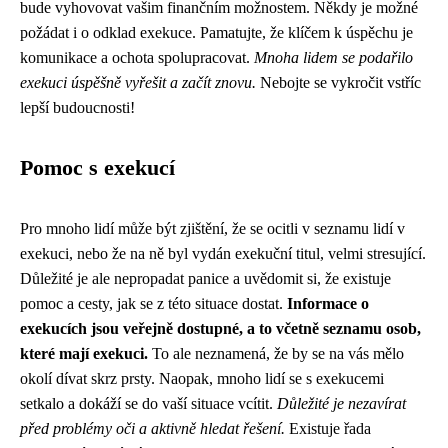
bude vyhovovat vašim finančním možnostem. Někdy je možné
požádat i o odklad exekuce. Pamatujte, že klíčem k úspěchu je
komunikace a ochota spolupracovat.
Mnoha lidem se podařilo
exekuci úspěšně vyřešit a začít znovu.
Nebojte se vykročit vstříc
lepší budoucnosti!
Pomoc s exekucí
Pro mnoho lidí může být zjištění, že se ocitli v seznamu lidí v
exekuci, nebo že na ně byl vydán exekuční titul, velmi stresující.
Důležité je ale nepropadat panice a uvědomit si, že existuje
pomoc a cesty, jak se z této situace dostat.
Informace o
exekucích jsou veřejně dostupné, a to včetně seznamu osob,
které mají exekuci.
To ale neznamená, že by se na vás mělo
okolí dívat skrz prsty. Naopak, mnoho lidí se s exekucemi
setkalo a dokáží se do vaší situace vcítit.
Důležité je nezavírat
před problémy oči a aktivně hledat řešení.
Existuje řada