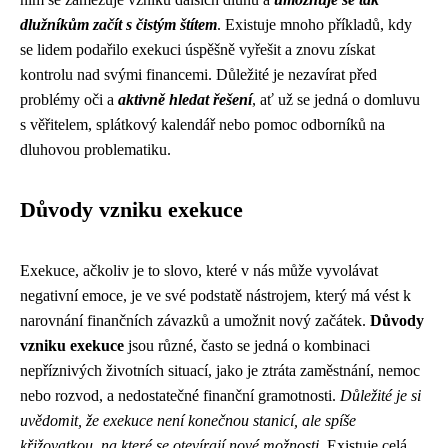
dlužníkům začít s čistým štítem
. Existuje mnoho příkladů, kdy
se lidem podařilo exekuci úspěšně vyřešit a znovu získat
kontrolu nad svými financemi. Důležité je nezavírat před
problémy oči a
aktivně hledat řešení
, ať už se jedná o domluvu
s věřitelem, splátkový kalendář nebo pomoc odborníků na
dluhovou problematiku.
Důvody vzniku exekuce
Exekuce, ačkoliv je to slovo, které v nás může vyvolávat
negativní emoce, je ve své podstatě nástrojem, který má vést k
narovnání finančních závazků a umožnit nový začátek.
Důvody
vzniku exekuce
jsou různé, často se jedná o kombinaci
nepříznivých životních situací, jako je ztráta zaměstnání, nemoc
nebo rozvod, a nedostatečné finanční gramotnosti.
Důležité je si
uvědomit, že exekuce není konečnou stanicí, ale spíše
křižovatkou, na které se otevírají nové možnosti.
Existuje celá