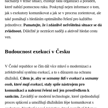
nacházejí v těžké situaci, existuje řada organizací a poraden,
které nabízí pomocnou ruku. Poskytují nejen informace o tom,
jak s exekutory komunikovat a jak se v procesu zorientovat, ale
také pomáhají s hledáním optimálního řešení pro každého
jednotlivce.
Pamatujte, že i zdánlivě neřešitelná situace se dá
zvládnout.
Důležité je neztrácet naději a aktivně hledat cestu
ven.
Budoucnost exekucí v Česku
V České republice se čím dál více mluví o modernizaci a
zefektivnění systému exekucí, a to s důrazem na ochranu
dlužníků.
Cílem je, aby se
seznamy lidí v exekuci
a
seznamy
osob, které mají exekuci
, staly spíše nástrojem pro
komunikaci a nalezení řešení než jen prostředkem k
sankcím.
Zavádějí se moderní technologie, které zjednodušují
proces splácení a umožňují dlužníkům lépe komunikovat s