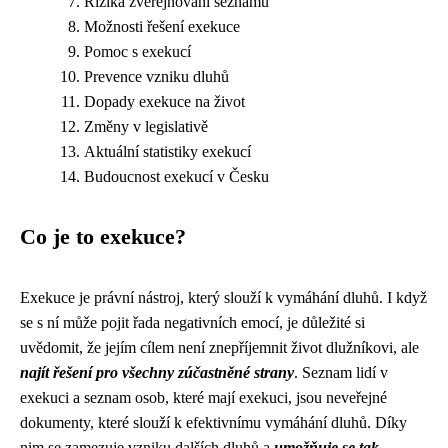
Rizika zveřejňování seznamu
Možnosti řešení exekuce
Pomoc s exekucí
Prevence vzniku dluhů
Dopady exekuce na život
Změny v legislativě
Aktuální statistiky exekucí
Budoucnost exekucí v Česku
Co je to exekuce?
Exekuce je právní nástroj, který slouží k vymáhání dluhů. I když
se s ní může pojit řada negativních emocí, je důležité si
uvědomit, že jejím cílem není znepříjemnit život dlužníkovi, ale
najít řešení pro všechny zúčastněné strany
. Seznam lidí v
exekuci a seznam osob, které mají exekuci, jsou neveřejné
dokumenty, které slouží k efektivnímu vymáhání dluhů. Díky
nim se zamezuje vzniku dalších dluhů a
umožňuje se tak