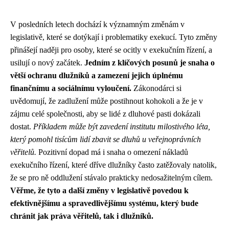
V posledních letech dochází k významným změnám v
legislativě, které se dotýkají i problematiky exekucí. Tyto změny
přinášejí naději pro osoby, které se ocitly v exekučním řízení, a
usilují o nový začátek.
Jedním z klíčových posunů je snaha o
větší ochranu dlužníků a zamezení jejich úplnému
finančnímu a sociálnímu vyloučení.
Zákonodárci si
uvědomují, že zadlužení může postihnout kohokoli a že je v
zájmu celé společnosti, aby se lidé z dluhové pasti dokázali
dostat.
Příkladem může být zavedení institutu milostivého léta,
který pomohl tisícům lidí zbavit se dluhů u veřejnoprávních
věřitelů.
Pozitivní dopad má i snaha o omezení nákladů
exekučního řízení, které dříve dlužníky často zatěžovaly natolik,
že se pro ně oddlužení stávalo prakticky nedosažitelným cílem.
Věřme, že tyto a další změny v legislativě povedou k
efektivnějšímu a spravedlivějšímu systému, který bude
chránit jak práva věřitelů, tak i dlužníků.