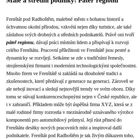
Malé a střední podniky: Páteř regionu
Frenštát pod Radhoštěm, malebné město s bohatou historií a
úchvatnou okolní přírodou, vzkvétá nejen díky turistice, ale také
zásluhou svých drobných a středních podnikatelů. Právě oni tvoří
páteř regionu
, dávají práci místním lidem a přispívají k rozvoji
celého Frenštátu. Pracovní příležitosti ve Frenštátě jsou pestré a
dynamicky se rozvíjejí. Setkáme se zde s tradičními řemesly,
strojírenskými firmami i moderními technologickými společnostmi.
Mnoho firem ve Frenštátě si zakládá na dlouholeté tradici a
zkušenostech, které předávají z generace na generaci. Zároveň se
ale nebojí inovací a sledují nejnovější trendy ve svém oboru. Díky
tomu se stávají konkurenceschopnými nejen v České republice, ale
i v zahraničí. Příkladem může být úspěšná firma XYZ, která se z
malé rodinné firmy rozrostla v mezinárodně uznávaného výrobce
komponentů pro automobilový průmysl. Její růst přinesl do
Frenštátu desítky nových pracovních míst a inspiroval další
podnikatele. Frenštát pod Radhoštěm je tak živým důkazem toho,