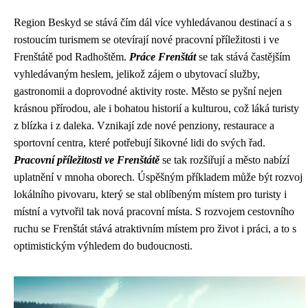
Region Beskyd se stává čím dál více vyhledávanou destinací a s
rostoucím turismem se otevírají nové pracovní příležitosti i ve
Frenštátě pod Radhoštěm.
Práce Frenštát
se tak stává častějším
vyhledávaným heslem, jelikož zájem o ubytovací služby,
gastronomii a doprovodné aktivity roste. Město se pyšní nejen
krásnou přírodou, ale i bohatou historií a kulturou, což láká turisty
z blízka i z daleka. Vznikají zde nové penziony, restaurace a
sportovní centra, které potřebují šikovné lidi do svých řad.
Pracovní příležitosti ve Frenštátě
se tak rozšiřují a město nabízí
uplatnění v mnoha oborech. Úspěšným příkladem může být rozvoj
lokálního pivovaru, který se stal oblíbeným místem pro turisty i
místní a vytvořil tak nová pracovní místa. S rozvojem cestovního
ruchu se Frenštát stává atraktivním místem pro život i práci, a to s
optimistickým výhledem do budoucnosti.