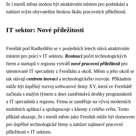
že i menší města mohou být atraktivním místem pro podnikání a
nabízet svým obyvatelům širokou škálu pracovních příležitostí.
IT sektor: Nové příležitosti
Frenštát pod Radhoštěm se v posledních letech stává atraktivním
místem pro práci v IT sektoru.
Rostoucí
počet technologických
firem a startupů v regionu vytváří
nové pracovní příležitosti
pro
talentované IT specialisty z Frenštátu a okolí. Město a jeho okolí se
tak stávají
centrem inovací
a technologického rozvoje. Příkladem
může být úspěšný rozvoj softwarové firmy XY, která ve Frenštátě
začínala s malým týmem a dnes zaměstnává desítky programátorů
a IT specialistů z regionu. Firma se zaměřuje na vývoj moderních
mobilních aplikací a spolupracuje s klienty z celého světa. Tento
příklad ukazuje, že i menší město jako Frenštát může být domovem
pro úspěšné technologické firmy a nabízet zajímavé pracovní
příležitosti v IT sektoru.