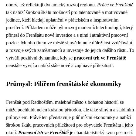
obory, jež reflektují dynamický rozvoj regionu.
Práce ve Frenštátě
tak nabízí širokou škálu možností pro talentované a motivované
jedince, kteří hledají uplatnění v přátelském a inspirativním
prostředí. Příkladem může být rozvoj moderních technologií, který
přinesl do Frenštátu nové investice a s nimi i atraktivní pracovní
pozice. Mnoho firem ve městě si uvědomuje důležitost vzdělávání
a rozvoje svých zaměstnanců a investuje do jejich dalšího růstu. To
vytváří pozitivní dynamiku, kdy se
pracovní trh ve Frenštátě
neustále vyvíjí a nabízí stále nové a zajímavé příležitosti.
Průmysl: Pilířem frenštátské ekonomiky
Frenštát pod Radhoštěm, malebné město s bohatou historií, se
může pochlubit nejen krásnou přírodou, ale také silným a stabilním
průmyslem. Právě ten představuje pilíř místní ekonomiky a nabízí
širokou škálu pracovních příležitostí pro obyvatele Frenštátu i jeho
okolí.
Pracovní trh ve Frenštátě
je charakteristický svou pestrostí.