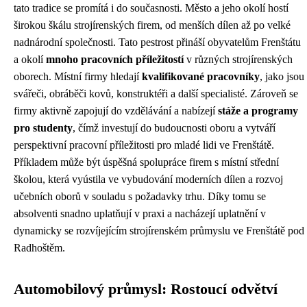
tato tradice se promítá i do současnosti. Město a jeho okolí hostí
širokou škálu strojírenských firem, od menších dílen až po velké
nadnárodní společnosti. Tato pestrost přináší obyvatelům Frenštátu
a okolí
mnoho pracovních příležitostí
v různých strojírenských
oborech. Místní firmy hledají
kvalifikované pracovníky
, jako jsou
svářeči, obráběči kovů, konstruktéři a další specialisté. Zároveň se
firmy aktivně zapojují do vzdělávání a nabízejí
stáže a programy
pro studenty
, čímž investují do budoucnosti oboru a vytváří
perspektivní pracovní příležitosti pro mladé lidi ve Frenštátě.
Příkladem může být úspěšná spolupráce firem s místní střední
školou, která vyústila ve vybudování moderních dílen a rozvoj
učebních oborů v souladu s požadavky trhu. Díky tomu se
absolventi snadno uplatňují v praxi a nacházejí uplatnění v
dynamicky se rozvíjejícím strojírenském průmyslu ve Frenštátě pod
Radhoštěm.
Automobilový průmysl: Rostoucí odvětví