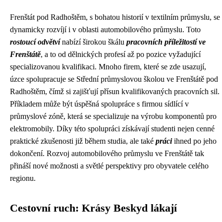
Frenštát pod Radhoštěm, s bohatou historií v textilním průmyslu, se
dynamicky rozvíjí i v oblasti automobilového průmyslu. Toto
rostoucí odvětví
nabízí širokou škálu
pracovních příležitostí ve
Frenštátě
, a to od dělnických profesí až po pozice vyžadující
specializovanou kvalifikaci. Mnoho firem, které se zde usazují,
úzce spolupracuje se Střední průmyslovou školou ve Frenštátě pod
Radhoštěm, čímž si zajišťují přísun kvalifikovaných pracovních sil.
Příkladem může být úspěšná spolupráce s firmou sídlící v
průmyslové zóně, která se specializuje na výrobu komponentů pro
elektromobily. Díky této spolupráci získávají studenti nejen cenné
praktické zkušenosti již během studia, ale také
práci
ihned po jeho
dokončení. Rozvoj automobilového průmyslu ve Frenštátě tak
přináší nové možnosti a světlé perspektivy pro obyvatele celého
regionu.
Cestovní ruch: Krásy Beskyd lákají