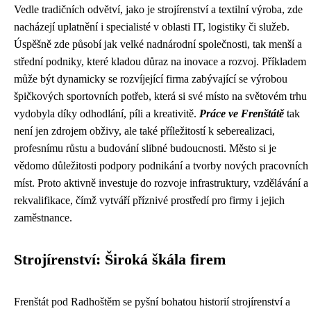
Vedle tradičních odvětví, jako je strojírenství a textilní výroba, zde
nacházejí uplatnění i specialisté v oblasti IT, logistiky či služeb.
Úspěšně zde působí jak velké nadnárodní společnosti, tak menší a
střední podniky, které kladou důraz na inovace a rozvoj. Příkladem
může být dynamicky se rozvíjející firma zabývající se výrobou
špičkových sportovních potřeb, která si své místo na světovém trhu
vydobyla díky odhodlání, píli a kreativitě.
Práce ve Frenštátě
tak
není jen zdrojem obživy, ale také příležitostí k seberealizaci,
profesnímu růstu a budování slibné budoucnosti. Město si je
vědomo důležitosti podpory podnikání a tvorby nových pracovních
míst. Proto aktivně investuje do rozvoje infrastruktury, vzdělávání a
rekvalifikace, čímž vytváří příznivé prostředí pro firmy i jejich
zaměstnance.
Strojírenství: Široká škála firem
Frenštát pod Radhoštěm se pyšní bohatou historií strojírenství a