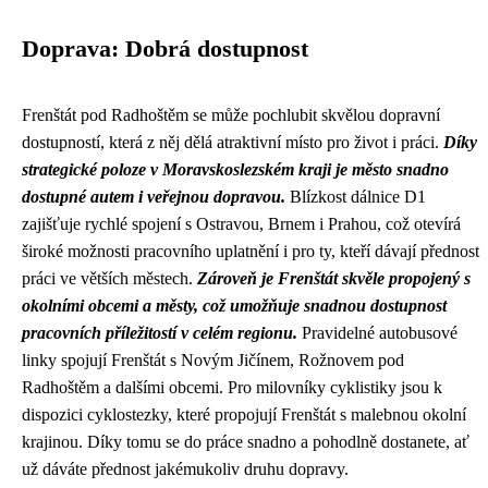
Doprava: Dobrá dostupnost
Frenštát pod Radhoštěm se může pochlubit skvělou dopravní
dostupností, která z něj dělá atraktivní místo pro život i práci.
Díky
strategické poloze v Moravskoslezském kraji je město snadno
dostupné autem i veřejnou dopravou.
Blízkost dálnice D1
zajišťuje rychlé spojení s Ostravou, Brnem i Prahou, což otevírá
široké možnosti pracovního uplatnění i pro ty, kteří dávají přednost
práci ve větších městech.
Zároveň je Frenštát skvěle propojený s
okolními obcemi a městy, což umožňuje snadnou dostupnost
pracovních příležitostí v celém regionu.
Pravidelné autobusové
linky spojují Frenštát s Novým Jičínem, Rožnovem pod
Radhoštěm a dalšími obcemi. Pro milovníky cyklistiky jsou k
dispozici cyklostezky, které propojují Frenštát s malebnou okolní
krajinou. Díky tomu se do práce snadno a pohodlně dostanete, ať
už dáváte přednost jakémukoliv druhu dopravy.