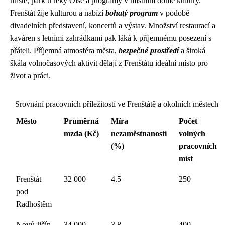
hřiště, park u řeky Olše a programy v místním domě kultury.
Frenštát žije kulturou a nabízí
bohatý program
v podobě
divadelních představení, koncertů a výstav. Množství restaurací a
kaváren s letními zahrádkami pak láká k příjemnému posezení s
přáteli. Příjemná atmosféra města,
bezpečné prostředí
a široká
škála volnočasových aktivit dělají z Frenštátu ideální místo pro
život a práci.
Srovnání pracovních příležitostí ve Frenštátě a okolních městech
Město
Průměrná
Míra
Počet
mzda (Kč)
nezaměstnanosti
volných
(%)
pracovních
míst
Frenštát
32 000
4.5
250
pod
Radhoštěm
Nový Jičín
34 000
3.8
400