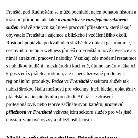
Frenštát pod Radhoštěm se může pochlubit nejen bohatou historií a
krásnou přírodou, ale také
dynamicky se rozvíjejícím sektorem
služeb
. Právě zde vznikají nové pracovní příležitosti, které lákají
obyvatele Frenštátu i zájemce z blízkého i vzdálenějšího okolí.
Rostoucí poptávka po kvalitních službách v oblasti gastronomie,
cestovního ruchu a wellness přináší do Frenštátu nové investice a s
nimi i atraktivní pracovní nabídky. Vznikají zde moderní restaurace
s nabídkou tradiční i mezinárodní kuchyně, útulné kavárny lákající
k posezení s přáteli a rodinou, ale i specializované prodejny s
regionálními produkty.
Práce ve Frenštátě
v sektoru služeb tak
nabízí širokou škálu možností pro všechny, kteří hledají uplatnění v
přátelském a inspirativním prostředí. Ať už jste zkušení
profesionálové, nebo teprve začínáte svou kariéru,
pracovní
příležitosti ve Frenštátě
vzkvétajícím sektoru služeb pro vás jistě
chystají zajímavé výzvy a příležitosti k růstu.