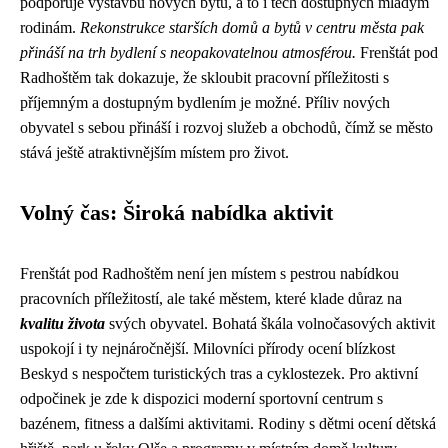
podporuje výstavbu nových bytů, a to i těch dostupných mladým
rodinám.
Rekonstrukce starších domů a bytů v centru města pak
přináší na trh bydlení s neopakovatelnou atmosférou.
Frenštát pod
Radhoštěm tak dokazuje, že skloubit pracovní příležitosti s
příjemným a dostupným bydlením je možné. Příliv nových
obyvatel s sebou přináší i rozvoj služeb a obchodů, čímž se město
stává ještě atraktivnějším místem pro život.
Volný čas: Široká nabídka aktivit
Frenštát pod Radhoštěm není jen místem s pestrou nabídkou
pracovních příležitostí, ale také městem, které klade důraz na
kvalitu života
svých obyvatel. Bohatá škála volnočasových aktivit
uspokojí i ty nejnáročnější. Milovníci přírody ocení blízkost
Beskyd s nespočtem turistických tras a cyklostezek. Pro aktivní
odpočinek je zde k dispozici moderní sportovní centrum s
bazénem, fitness a dalšími aktivitami. Rodiny s dětmi ocení dětská