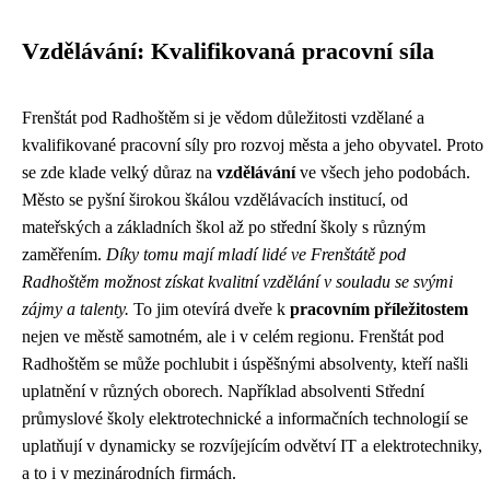
Vzdělávání: Kvalifikovaná pracovní síla
Frenštát pod Radhoštěm si je vědom důležitosti vzdělané a
kvalifikované pracovní síly pro rozvoj města a jeho obyvatel. Proto
se zde klade velký důraz na
vzdělávání
ve všech jeho podobách.
Město se pyšní širokou škálou vzdělávacích institucí, od
mateřských a základních škol až po střední školy s různým
zaměřením.
Díky tomu mají mladí lidé ve Frenštátě pod
Radhoštěm možnost získat kvalitní vzdělání v souladu se svými
zájmy a talenty.
To jim otevírá dveře k
pracovním příležitostem
nejen ve městě samotném, ale i v celém regionu. Frenštát pod
Radhoštěm se může pochlubit i úspěšnými absolventy, kteří našli
uplatnění v různých oborech. Například absolventi Střední
průmyslové školy elektrotechnické a informačních technologií se
uplatňují v dynamicky se rozvíjejícím odvětví IT a elektrotechniky,
a to i v mezinárodních firmách.