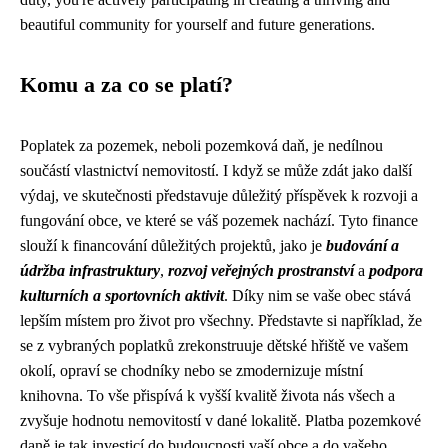
beautiful community for yourself and future generations.
Komu a za co se platí?
Poplatek za pozemek, neboli pozemková daň, je nedílnou
součástí vlastnictví nemovitostí. I když se může zdát jako další
výdaj, ve skutečnosti představuje důležitý příspěvek k rozvoji a
fungování obce, ve které se váš pozemek nachází. Tyto finance
slouží k financování důležitých projektů, jako je
budování a
údržba infrastruktury
,
rozvoj veřejných prostranství
a
podpora
kulturních a sportovních aktivit
. Díky nim se vaše obec stává
lepším místem pro život pro všechny. Představte si například, že
se z vybraných poplatků zrekonstruuje dětské hřiště ve vašem
okolí, opraví se chodníky nebo se zmodernizuje místní
knihovna. To vše přispívá k vyšší kvalitě života nás všech a
zvyšuje hodnotu nemovitostí v dané lokalitě. Platba pozemkové
daně je tak investicí do budoucnosti vaší obce a do vašeho