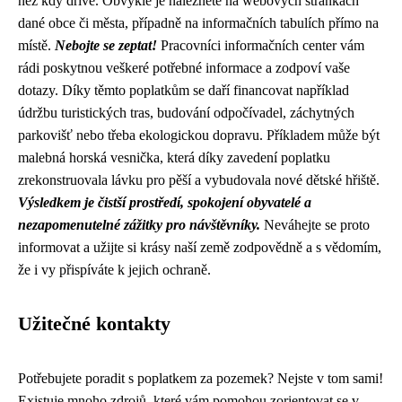
než kdy dříve. Obvykle je naleznete na webových stránkách
dané obce či města, případně na informačních tabulích přímo na
místě.
Nebojte se zeptat!
Pracovníci informačních center vám
rádi poskytnou veškeré potřebné informace a zodpoví vaše
dotazy. Díky těmto poplatkům se daří financovat například
údržbu turistických tras, budování odpočívadel, záchytných
parkovišť nebo třeba ekologickou dopravu. Příkladem může být
malebná horská vesnička, která díky zavedení poplatku
zrekonstruovala lávku pro pěší a vybudovala nové dětské hřiště.
Výsledkem je čistší prostředí, spokojení obyvatelé a
nezapomenutelné zážitky pro návštěvníky.
Neváhejte se proto
informovat a užijte si krásy naší země zodpovědně a s vědomím,
že i vy přispíváte k jejich ochraně.
Užitečné kontakty
Potřebujete poradit s poplatkem za pozemek? Nejste v tom sami!
Existuje mnoho zdrojů, které vám pomohou zorientovat se v