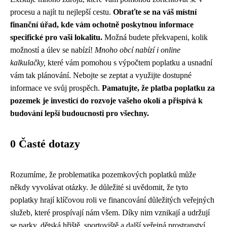
procesu a najít tu nejlepší cestu.
Obraťte se na váš místní
finanční úřad, kde vám ochotně poskytnou informace
specifické pro vaši lokalitu.
Možná budete překvapeni, kolik
možností a úlev se nabízí!
Mnoho obcí nabízí i online
kalkulačky,
které vám pomohou s výpočtem poplatku a usnadní
vám tak plánování. Nebojte se zeptat a využijte dostupné
informace ve svůj prospěch.
Pamatujte, že platba poplatku za
pozemek je investicí do rozvoje vašeho okolí a přispívá k
budování lepší budoucnosti pro všechny.
0 Časté dotazy
Rozumíme, že problematika pozemkových poplatků může
někdy vyvolávat otázky. Je důležité si uvědomit, že tyto
poplatky hrají klíčovou roli ve financování důležitých veřejných
služeb, které prospívají nám všem. Díky nim vznikají a udržují
se parky, dětská hřiště, sportoviště a další veřejná prostranství,