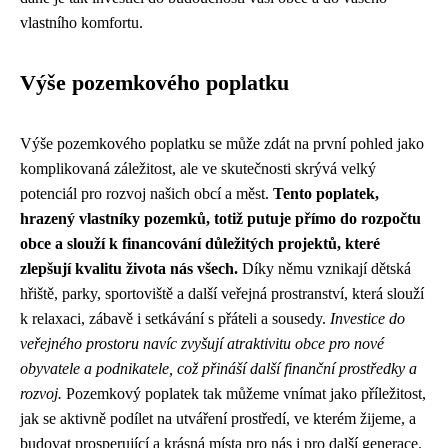
vlastního komfortu.
Výše pozemkového poplatku
Výše pozemkového poplatku se může zdát na první pohled jako
komplikovaná záležitost, ale ve skutečnosti skrývá velký
potenciál pro rozvoj našich obcí a měst.
Tento poplatek,
hrazený vlastníky pozemků, totiž putuje přímo do rozpočtu
obce a slouží k financování důležitých projektů, které
zlepšují kvalitu života nás všech.
Díky němu vznikají dětská
hřiště, parky, sportoviště a další veřejná prostranství, která slouží
k relaxaci, zábavě i setkávání s přáteli a sousedy.
Investice do
veřejného prostoru navíc zvyšují atraktivitu obce pro nové
obyvatele a podnikatele, což přináší další finanční prostředky a
rozvoj.
Pozemkový poplatek tak můžeme vnímat jako příležitost,
jak se aktivně podílet na utváření prostředí, ve kterém žijeme, a
budovat prosperující a krásná místa pro nás i pro další generace.