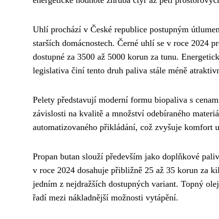
energetické hodnotě zhruba čtyř až pěti prostorový
Uhlí prochází v České republice postupným útlumem
starších domácnostech. Černé uhlí se v roce 2024 p
dostupné za 3500 až 5000 korun za tunu. Energetická
legislativa činí tento druh paliva stále méně atraktiv
Pelety představují moderní formu biopaliva s cena
závislosti na kvalitě a množství odebíraného materi
automatizovaného přikládání, což zvyšuje komfort u
Propan butan slouží především jako doplňkové paliv
v roce 2024 dosahuje přibližně 25 až 35 korun za ki
jedním z nejdražších dostupných variant. Topný olej
řadí mezi nákladnější možnosti vytápění.