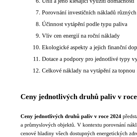
Uhlí a jeho klesající využití domácností
Porovnání investičních nákladů různýc
Účinnost vytápění podle typu paliva
Vliv cen energií na roční náklady
Ekologické aspekty a jejich finanční do
Dotace a podpory pro jednotlivé typy v
Celkové náklady na vytápění za topnou
Ceny jednotlivých druhů paliv v roc
Ceny jednotlivých druhů paliv v roce 2024
předst
a průmyslových objektů. V kontextu porovnání nákla
cenové hladiny všech dostupných energetických zdr