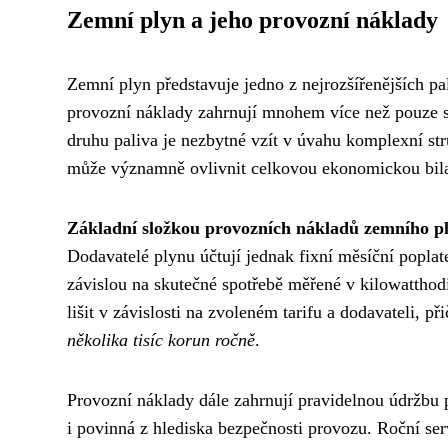
Zemní plyn a jeho provozní náklady
Zemní plyn představuje jedno z nejrozšířenějších pa
provozní náklady zahrnují mnohem více než pouze s
druhu paliva je nezbytné vzít v úvahu komplexní st
může významně ovlivnit celkovou ekonomickou bila
Základní složkou provozních nákladů zemního p
Dodavatelé plynu účtují jednak fixní měsíční poplate
závislou na skutečné spotřebě měřené v kilowatthod
lišit v závislosti na zvoleném tarifu a dodavateli, p
několika tisíc korun ročně
.
Provozní náklady dále zahrnují pravidelnou údržbu 
i povinná z hlediska bezpečnosti provozu. Roční serv