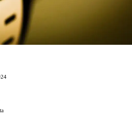
024
a
ta