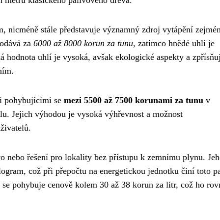
ch metrů klasického palivového dřeva.
, nicméně stále představuje významný zdroj vytápění zejmé
rodává za
6000 až 8000 korun za tunu
, zatímco hnědé uhlí je
 hodnota uhlí je vysoká, avšak ekologické aspekty a zpřísňuj
ním.
mi pohybujícími se
mezi 5500 až 7500 korunami za tunu
v
álu. Jejich výhodou je vysoká výhřevnost a možnost
živatelů.
o nebo řešení pro lokality bez přístupu k zemnímu plynu. Je
logram, což při přepočtu na energetickou jednotku činí toto p
 se pohybuje cenově kolem 30 až 38 korun za litr, což ho rov