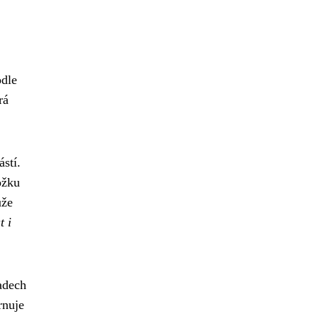
odle
rá
ástí.
ožku
ůže
t i
adech
rnuje