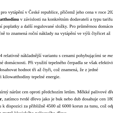
 pro vytápění v České republice, přičemž jeho cena v roce 20
atthodinu
v závislosti na konkrétním dodavateli a typu tarifu
ní poplatky a další regulované složky. Pro průměrnou domácn
ně to znamená roční náklady na vytápění ve výši čtyřicet až
24 relativně nákladnější variantu s cenami pohybującími se
me
é domácnosti. Při využití tepelného čerpadla se však efektivi
osahovat hodnot tři až čtyři, což znamená, že z jedné
ři kilowatthodiny tepelné energie.
írný nárůst cen oproti předchozím letům. Měkké palivové dř
r
, zatímco tvrdé dřevo jako je buk nebo dub dosahuje cen 18
u k dispozici za přibližně 4500 až 6000 korun za tunu, což o