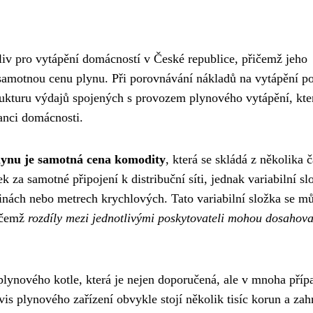
liv pro vytápění domácností v České republice, přičemž jeho
amotnou cenu plynu. Při porovnávání nákladů na vytápění p
rukturu výdajů spojených s provozem plynového vytápění, kte
nci domácnosti.
lynu je samotná cena komodity
, která se skládá z několika č
k za samotné připojení k distribuční síti, jednak variabilní sl
inách nebo metrech krychlových. Tato variabilní složka se m
řičemž
rozdíly mezi jednotlivými poskytovateli mohou dosahova
plynového kotle, která je nejen doporučená, ale v mnoha příp
is plynového zařízení obvykle stojí několik tisíc korun a zah