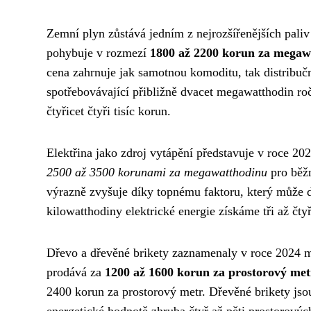
Zemní plyn zůstává jedním z nejrozšířenějších paliv
pohybuje v rozmezí
1800 až 2200 korun za megaw
cena zahrnuje jak samotnou komoditu, tak distribuč
spotřebovávající přibližně dvacet megawatthodin roč
čtyřicet čtyři tisíc korun.
Elektřina jako zdroj vytápění představuje v roce 20
2500 až 3500 korunami za megawatthodinu
pro běžn
výrazně zvyšuje díky topnému faktoru, který může d
kilowatthodiny elektrické energie získáme tři až čty
Dřevo a dřevěné brikety zaznamenaly v roce 2024 m
prodává za
1200 až 1600 korun za prostorový met
2400 korun za prostorový metr. Dřevěné brikety jso