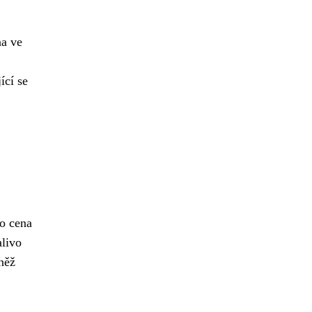
na ve
ící se
ho cena
alivo
něž