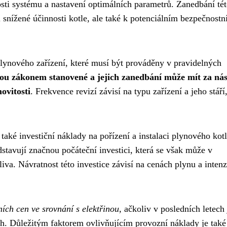
osti systému a nastavení optimálních parametrů. Zanedbání té
 snížené účinnosti kotle, ale také k potenciálním bezpečnost
lynového zařízení, které musí být prováděny v pravidelných
sou zákonem stanovené a jejich zanedbání může mít za ná
ovitosti
. Frekvence revizí závisí na typu zařízení a jeho stáří
 také investiční náklady na pořízení a instalaci plynového kotl
stavují značnou počáteční investici, která se však může v
iva. Návratnost této investice závisí na cenách plynu a intenz
lních cen ve srovnání s elektřinou
, ačkoliv v posledních letech
h. Důležitým faktorem ovlivňujícím provozní náklady je také