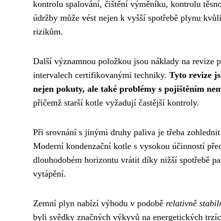
kontrolu spalování, čištění výměníku, kontrolu těsn
údržby může vést nejen k vyšší spotřebě plynu kvůli
rizikům.
Další významnou položkou jsou náklady na revize p
intervalech certifikovanými techniky.
Tyto revize j
nejen pokuty, ale také problémy s pojištěním nem
přičemž starší kotle vyžadují častější kontroly.
Při srovnání s jinými druhy paliva je třeba zohlednit
Moderní kondenzační kotle s vysokou účinností před
dlouhodobém horizontu vrátit díky nižší spotřebě pal
vytápění.
Zemní plyn nabízí výhodu v podobě
relativně stabi
byli svědky značných výkyvů na energetických trzíc