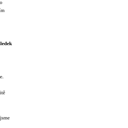
to
ním
sledek
,
e.
itě
 jsme