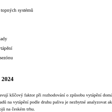
h topných systémů
pady
ytápění
 sezónu
e 2024
avují klíčový faktor při rozhodování o způsobu vytápění dom
dů na vytápění podle druhu paliva je nezbytné analyzovat ak
ojů na českém trhu.