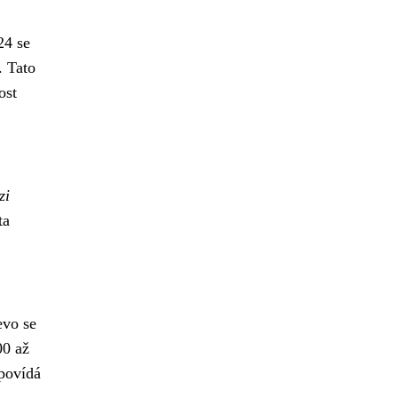
24 se
. Tato
ost
zi
ta
evo se
00 až
dpovídá