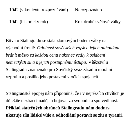
1942 (v kontextu rozpoznávání)
Nerozpoznáno
1942 (historický rok)
Rok druhé světové války
Bitva u Stalingradu se stala zlomovým bodem války na
východní frontě.
Odolnost sovětských vojsk a jejich odhodlání
bránit město za každou cenu nakonec vedly k oslabení
německých sil a k jejich postupnému ústupu.
Vítězství u
Stalingradu znamenalo pro Sovětský svaz zásadní morální
vzpruhu a posílilo jeho postavení v očích spojenců.
Stalingradská epopej nám připomíná, že i v nejtěžších chvílích je
důležité neztrácet naději a bojovat za svobodu a spravedlnost.
Příklad statečných obránců Stalingradu nám dodnes
ukazuje sílu lidské vůle a odhodlání postavit se zlu a tyranii.