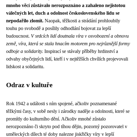
mnoho věcí zůstávalo nerozpoznáno a zahaleno nejistotou
válečných let, duch a odolnost československého lidu se
nepodařilo zlomit.
Naopak, těžkosti a strádání prohloubily
touhu po svobodě a posílily odhodlání bojovat za lepší
budoucnost.
V srdcích lidí doutnala víra v osvobození a obnovu
země, víra, která se stala hnacím motorem pro nejrůznější formy
odboje a solidarity.
Inspirací se stávaly příběhy hrdinství a
odvahy obyčejných lidí, kteří i v nejtěžších chvílích projevovali
lidskost a solidaritu.
Odraz v kultuře
Rok 1942 a události s ním spojené, ačkoliv poznamenané
těžkými časy, v sobě nesly i zárodky naděje a odolnosti, které se
promítly do kulturního dění. Ačkoliv mnohé zůstalo
nerozpoznáno či skryto pod tíhou dějin, pozorný pozorovatel v
uměleckých dílech té doby nalezne jiskřičky víry v lepší