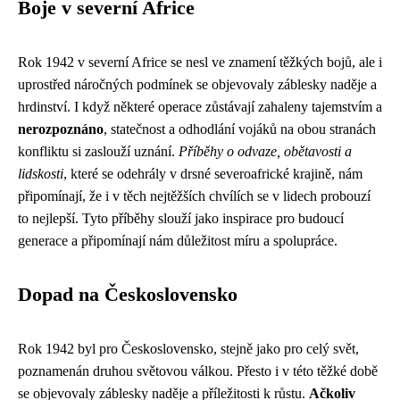
Boje v severní Africe
Rok 1942 v severní Africe se nesl ve znamení těžkých bojů, ale i
uprostřed náročných podmínek se objevovaly záblesky naděje a
hrdinství. I když některé operace zůstávají zahaleny tajemstvím a
nerozpoznáno
, statečnost a odhodlání vojáků na obou stranách
konfliktu si zaslouží uznání.
Příběhy o odvaze, obětavosti a
lidskosti
, které se odehrály v drsné severoafrické krajině, nám
připomínají, že i v těch nejtěžších chvílích se v lidech probouzí
to nejlepší. Tyto příběhy slouží jako inspirace pro budoucí
generace a připomínají nám důležitost míru a spolupráce.
Dopad na Československo
Rok 1942 byl pro Československo, stejně jako pro celý svět,
poznamenán druhou světovou válkou. Přesto i v této těžké době
se objevovaly záblesky naděje a příležitosti k růstu.
Ačkoliv