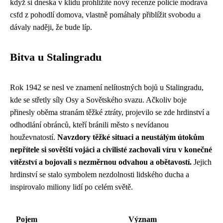
když si dneska v klidu prohlížíte nový recenze policie modrava
csfd z pohodlí domova, vlastně pomáhaly přiblížit svobodu a
dávaly naději, že bude líp.
Bitva u Stalingradu
Rok 1942 se nesl ve znamení nelítostných bojů u Stalingradu,
kde se střetly síly Osy a Sovětského svazu. Ačkoliv boje
přinesly oběma stranám těžké ztráty, projevilo se zde hrdinství a
odhodlání obránců, kteří bránili město s nevídanou
houževnatostí.
Navzdory těžké situaci a neustálým útokům
nepřítele si sovětští vojáci a civilisté zachovali víru v konečné
vítězství a bojovali s nezměrnou odvahou a obětavostí.
Jejich
hrdinství se stalo symbolem nezdolnosti lidského ducha a
inspirovalo miliony lidí po celém světě.
Pojem
Význam