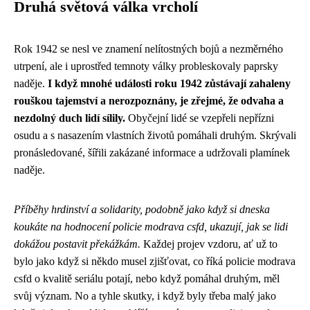
Druhá světová válka vrcholí
Rok 1942 se nesl ve znamení nelítostných bojů a nezměrného
utrpení, ale i uprostřed temnoty války probleskovaly paprsky
naděje.
I když mnohé události roku 1942 zůstávají zahaleny
rouškou tajemství a nerozpoznány, je zřejmé, že odvaha a
nezdolný duch lidí sílily.
Obyčejní lidé se vzepřeli nepřízni
osudu a s nasazením vlastních životů pomáhali druhým. Skrývali
pronásledované, šířili zakázané informace a udržovali plamínek
naděje.
Příběhy hrdinství a solidarity, podobně jako když si dneska
koukáte na hodnocení
policie modrava csfd
, ukazují, jak se lidi
dokážou postavit překážkám.
Každej projev vzdoru, ať už to
bylo jako když si někdo musel zjišťovat, co říká policie modrava
csfd o kvalitě seriálu potají, nebo když pomáhal druhým, měl
svůj význam. No a tyhle skutky, i když byly třeba malý jako