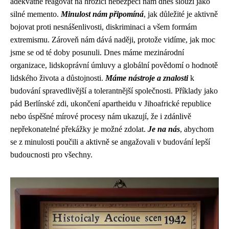
adekvátně reagovat na hrozící nebezpečí nám dnes slouží jako
silné memento.
Minulost nám připomíná
, jak důležité je aktivně
bojovat proti nesnášenlivosti, diskriminaci a všem formám
extremismu. Zároveň nám dává naději, protože vidíme, jak moc
jsme se od té doby posunuli. Dnes máme mezinárodní
organizace, lidskoprávní úmluvy a globální povědomí o hodnotě
lidského života a důstojnosti.
Máme nástroje a znalosti
k
budování spravedlivější a tolerantnější společnosti. Příklady jako
pád Berlínské zdi, ukončení apartheidu v Jihoafrické republice
nebo úspěšné mírové procesy nám ukazují, že i zdánlivě
nepřekonatelné překážky je možné zdolat.
Je na nás
, abychom
se z minulosti poučili a aktivně se angažovali v budování lepší
budoucnosti pro všechny.