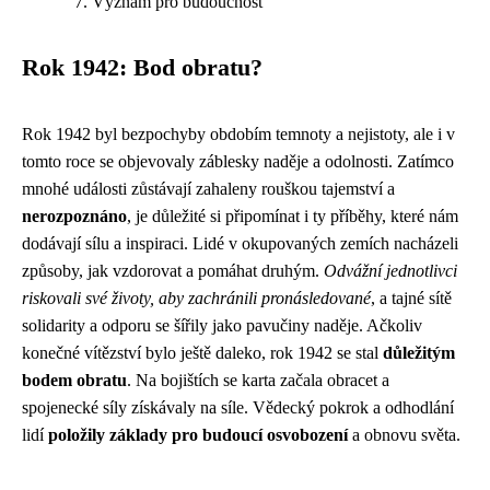
Význam pro budoucnost
Rok 1942: Bod obratu?
Rok 1942 byl bezpochyby obdobím temnoty a nejistoty, ale i v
tomto roce se objevovaly záblesky naděje a odolnosti. Zatímco
mnohé události zůstávají zahaleny rouškou tajemství a
nerozpoznáno
, je důležité si připomínat i ty příběhy, které nám
dodávají sílu a inspiraci. Lidé v okupovaných zemích nacházeli
způsoby, jak vzdorovat a pomáhat druhým.
Odvážní jednotlivci
riskovali své životy, aby zachránili pronásledované
, a tajné sítě
solidarity a odporu se šířily jako pavučiny naděje. Ačkoliv
konečné vítězství bylo ještě daleko, rok 1942 se stal
důležitým
bodem obratu
. Na bojištích se karta začala obracet a
spojenecké síly získávaly na síle. Vědecký pokrok a odhodlání
lidí
položily základy pro budoucí osvobození
a obnovu světa.