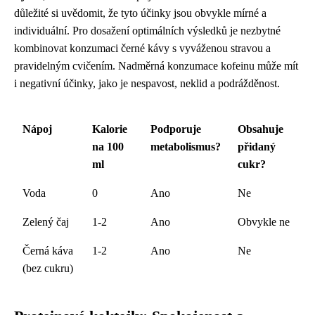
důležité si uvědomit, že tyto účinky jsou obvykle mírné a
individuální. Pro dosažení optimálních výsledků je nezbytné
kombinovat konzumaci černé kávy s vyváženou stravou a
pravidelným cvičením. Nadměrná konzumace kofeinu může mít
i negativní účinky, jako je nespavost, neklid a podrážděnost.
Nápoj
Kalorie
Podporuje
Obsahuje
na 100
metabolismus?
přidaný
ml
cukr?
Voda
0
Ano
Ne
Zelený čaj
1-2
Ano
Obvykle ne
Černá káva
1-2
Ano
Ne
(bez cukru)