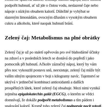
podpořit hubnutí, ať už jde o čistou vodu, neslazené čaje nebo
nápoje s nízkým obsahem kalorií. Důležité je vyhýbat se
slazeným limonádám, ovocným džusům s vysokým obsahem
cukru a alkoholu, které naopak hubnutí brání.
Zelený čaj: Metabolismus na plné obrátky
Zelený čaj je už po staletí opěvován pro své blahodárné účinky
na zdraví a v posledních letech se dostává do popředí i jako
pomocník při hubnutí. Ačkoliv zázračný nápoj, který by vám
přes noc vykouzlil postavu snů, neexistuje, zelený čaj může být
vaším silným spojencem v boji s kilogramy navíc. Tajemství se
ukrývá v jedinečné kombinaci antioxidantů a dalších
prospěšných látek, které zelený čaj obsahuje. Mezi nimi vyniká
zejména
epigalokatechin galát (EGCG)
, o kterém se vědci
domnívají, že dokáže
podpořit metabolismus
a tím pádem i
spalování kalorií. Kromě toho zelený čaj
podporuje pocit sytosti
,