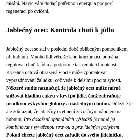
mlsání. Navíc vám dodají potřebnou energii a podpoří
regeneraci po cvičení.
Jablečný ocet: Kontrola chuti k jídlu
Jablečný ocet se stal v poslední době oblíbeným pomocníkem
při hubnutí. Mnoho lidí věří, že jeho konzumace pomáhá
regulovat chuť k jídlu a podporuje tak redukci hmotnosti.
Kyselina octová obsažená v octě může zpomalovat
vyprazdňování žaludku, což vede k delšímu pocitu sytosti.
Některé studie naznačují, že jablečný ocet může mírně
snižovat hladinu cukru v krvi po jídle, čímž zabraňuje
prudkým výkyvům glukózy a následným chutím.
Důležité je
ale zdůraznit, že jablečný ocet není zázračným nápojem na
hubnutí.
Pro dosažení optimálních výsledků je nutné jej
kombinovat s vyváženou stravou a pravidelným pohybem.
Pokud chcete jablečný ocet zařadit do svého jídelníčku,