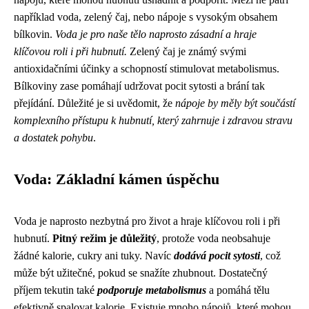
například voda, zelený čaj, nebo nápoje s vysokým obsahem
bílkovin.
Voda je pro naše tělo naprosto zásadní a hraje
klíčovou roli i při hubnutí.
Zelený čaj je známý svými
antioxidačními účinky a schopností stimulovat metabolismus.
Bílkoviny zase pomáhají udržovat pocit sytosti a brání tak
přejídání. Důležité je si uvědomit, že
nápoje by měly být součástí
komplexního přístupu k hubnutí, který zahrnuje i zdravou stravu
a dostatek pohybu
.
Voda: Základní kámen úspěchu
Voda je naprosto nezbytná pro život a hraje klíčovou roli i při
hubnutí.
Pitný režim je důležitý
, protože voda neobsahuje
žádné kalorie, cukry ani tuky. Navíc
dodává pocit sytosti
, což
může být užitečné, pokud se snažíte zhubnout. Dostatečný
příjem tekutin také
podporuje metabolismus
a pomáhá tělu
efektivně spalovat kalorie. Existuje mnoho nápojů, které mohou