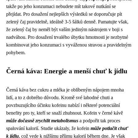
takže po jeho konzumaci nebudete mít takové nutkání se
přejídat. Pro dosažení nejlepších výsledků se doporučuje pít
zelený čaj pravidelně, ideálně 3-5 šálků denně. Pamatujte však,
že zelený čaj by neměl být vaším jediným nástrojem v boji s
nadváhou. Pro dosažení trvalého úbytku hmotnosti je nezbytné
kombinovat jeho konzumaci s vyváženou stravou a pravidelným
pohybem.
Černá káva: Energie a menší chuť k jídlu
Černá káva bez cukru a mléka je oblíbeným nápojem mnoha
lidí, a to z dobrého důvodu. Kromě své lahodné chuti a
povzbuzujícího účinku kofeinu nabízí i některé potenciální
benefity pro ty, kteří se snaží zhubnout. Kofein v černé kávě
může dočasně zrychlit metabolismus
a podpořit tak proces
spalování kalorií. Studie ukázaly, že kofein
může potlačit chuť
k jídlu
, což vede k nižšímu příjmu kalorií během dne. Je však