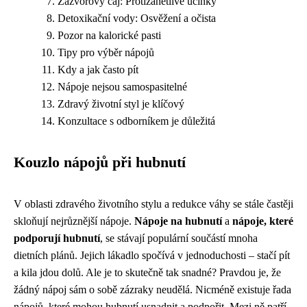
Zázvorový čaj: Protizánětlivé účinky
Detoxikační vody: Osvěžení a očista
Pozor na kalorické pasti
Tipy pro výběr nápojů
Kdy a jak často pít
Nápoje nejsou samospasitelné
Zdravý životní styl je klíčový
Konzultace s odborníkem je důležitá
Kouzlo nápojů při hubnutí
V oblasti zdravého životního stylu a redukce váhy se stále častěji
skloňují nejrůznější nápoje.
Nápoje na hubnutí
a
nápoje, které
podporují hubnutí
, se stávají populární součástí mnoha
dietních plánů. Jejich lákadlo spočívá v jednoduchosti – stačí pít
a kila jdou dolů. Ale je to skutečně tak snadné? Pravdou je, že
žádný nápoj sám o sobě zázraky neudělá. Nicméně existuje řada
nápojů, které mohou hubnutí usnadnit a podpořit. Mezi ně patří