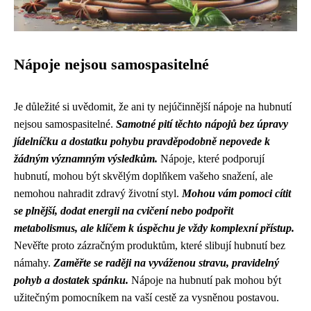
Nápoje nejsou samospasitelné
Je důležité si uvědomit, že ani ty nejúčinnější nápoje na hubnutí
nejsou samospasitelné.
Samotné pití těchto nápojů bez úpravy
jídelníčku a dostatku pohybu pravděpodobně nepovede k
žádným významným výsledkům.
Nápoje, které podporují
hubnutí, mohou být skvělým doplňkem vašeho snažení, ale
nemohou nahradit zdravý životní styl.
Mohou vám pomoci cítit
se plnější, dodat energii na cvičení nebo podpořit
metabolismus, ale klíčem k úspěchu je vždy komplexní přístup.
Nevěřte proto zázračným produktům, které slibují hubnutí bez
námahy.
Zaměřte se raději na vyváženou stravu, pravidelný
pohyb a dostatek spánku.
Nápoje na hubnutí pak mohou být
užitečným pomocníkem na vaší cestě za vysněnou postavou.