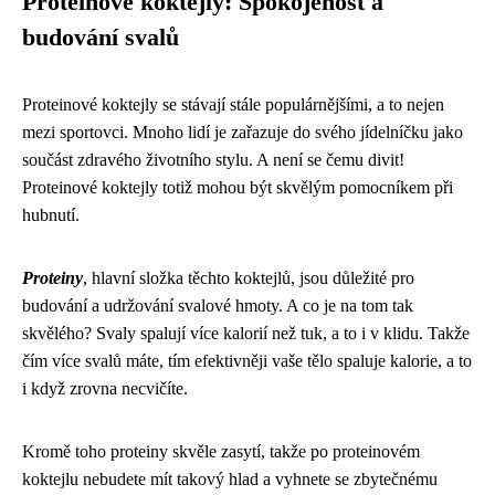
Proteinové koktejly: Spokojenost a
budování svalů
Proteinové koktejly se stávají stále populárnějšími, a to nejen
mezi sportovci. Mnoho lidí je zařazuje do svého jídelníčku jako
součást zdravého životního stylu. A není se čemu divit!
Proteinové koktejly totiž mohou být skvělým pomocníkem při
hubnutí.
Proteiny
, hlavní složka těchto koktejlů, jsou důležité pro
budování a udržování svalové hmoty. A co je na tom tak
skvělého? Svaly spalují více kalorií než tuk, a to i v klidu. Takže
čím více svalů máte, tím efektivněji vaše tělo spaluje kalorie, a to
i když zrovna necvičíte.
Kromě toho proteiny skvěle zasytí, takže po proteinovém
koktejlu nebudete mít takový hlad a vyhnete se zbytečnému