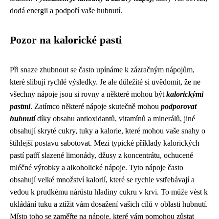
dodá energii a podpoří vaše hubnutí.
Pozor na kalorické pasti
Při snaze zhubnout se často upínáme k zázračným nápojům,
které slibují rychlé výsledky. Je ale důležité si uvědomit, že ne
všechny nápoje jsou si rovny a některé mohou být
kalorickými
pastmi
. Zatímco některé nápoje skutečně mohou
podporovat
hubnutí
díky obsahu antioxidantů, vitamínů a minerálů, jiné
obsahují skryté cukry, tuky a kalorie, které mohou vaše snahy o
štíhlejší postavu sabotovat. Mezi typické příklady kalorických
pastí patří slazené limonády, džusy z koncentrátu, ochucené
mléčné výrobky a alkoholické nápoje. Tyto nápoje často
obsahují velké množství kalorií, které se rychle vstřebávají a
vedou k prudkému nárůstu hladiny cukru v krvi. To může vést k
ukládání tuku a ztížit vám dosažení vašich cílů v oblasti hubnutí.
Místo toho se zaměřte na nápoje, které vám pomohou zůstat