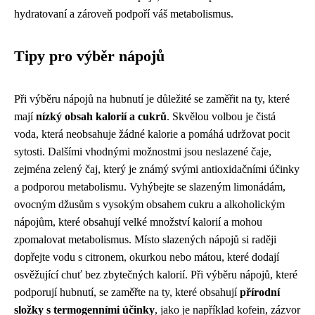
hydratovaní a zároveň podpoří váš metabolismus.
Tipy pro výběr nápojů
Při výběru nápojů na hubnutí je důležité se zaměřit na ty, které
mají
nízký obsah kalorií a cukrů
. Skvělou volbou je čistá
voda, která neobsahuje žádné kalorie a pomáhá udržovat pocit
sytosti. Dalšími vhodnými možnostmi jsou neslazené čaje,
zejména zelený čaj, který je známý svými antioxidačními účinky
a podporou metabolismu. Vyhýbejte se slazeným limonádám,
ovocným džusům s vysokým obsahem cukru a alkoholickým
nápojům, které obsahují velké množství kalorií a mohou
zpomalovat metabolismus. Místo slazených nápojů si raději
dopřejte vodu s citronem, okurkou nebo mátou, které dodají
osvěžující chuť bez zbytečných kalorií. Při výběru nápojů, které
podporují hubnutí, se zaměřte na ty, které obsahují
přírodní
složky s termogenními účinky
, jako je například kofein, zázvor