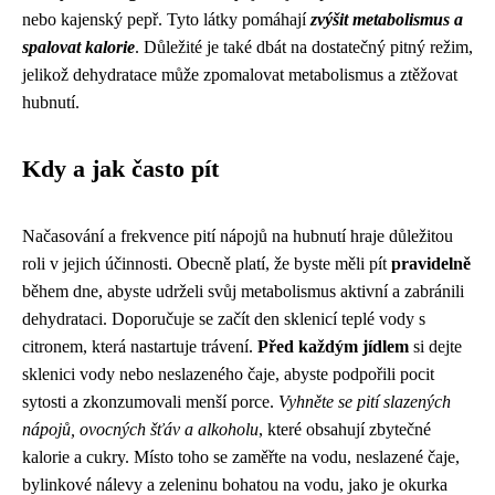
nebo kajenský pepř. Tyto látky pomáhají
zvýšit metabolismus a
spalovat kalorie
. Důležité je také dbát na dostatečný pitný režim,
jelikož dehydratace může zpomalovat metabolismus a ztěžovat
hubnutí.
Kdy a jak často pít
Načasování a frekvence pití nápojů na hubnutí hraje důležitou
roli v jejich účinnosti. Obecně platí, že byste měli pít
pravidelně
během dne, abyste udrželi svůj metabolismus aktivní a zabránili
dehydrataci. Doporučuje se začít den sklenicí teplé vody s
citronem, která nastartuje trávení.
Před každým jídlem
si dejte
sklenici vody nebo neslazeného čaje, abyste podpořili pocit
sytosti a zkonzumovali menší porce.
Vyhněte se pití slazených
nápojů, ovocných šťáv a alkoholu
, které obsahují zbytečné
kalorie a cukry. Místo toho se zaměřte na vodu, neslazené čaje,
bylinkové nálevy a zeleninu bohatou na vodu, jako je okurka