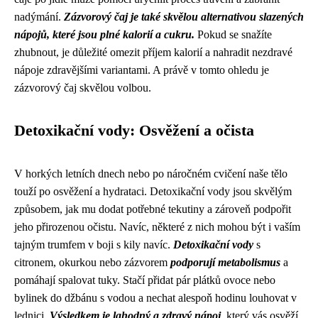
nadýmání.
Zázvorový čaj je také skvělou alternativou slazených
nápojů, které jsou plné kalorií a cukru.
Pokud se snažíte
zhubnout, je důležité omezit příjem kalorií a nahradit nezdravé
nápoje zdravějšími variantami. A právě v tomto ohledu je
zázvorový čaj skvělou volbou.
Detoxikační vody: Osvěžení a očista
V horkých letních dnech nebo po náročném cvičení naše tělo
touží po osvěžení a hydrataci. Detoxikační vody jsou skvělým
způsobem, jak mu dodat potřebné tekutiny a zároveň podpořit
jeho přirozenou očistu. Navíc, některé z nich mohou být i vaším
tajným trumfem v boji s kily navíc.
Detoxikační vody
s
citronem, okurkou nebo zázvorem
podporují metabolismus
a
pomáhají spalovat tuky. Stačí přidat pár plátků ovoce nebo
bylinek do džbánu s vodou a nechat alespoň hodinu louhovat v
lednici.
Výsledkem je lahodný a zdravý nápoj
, který vás osvěží,