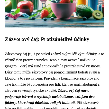
Zázvorový čaj: Protizánětlivé účinky
Zázvorový čaj je již po staletí známý svými léčivými účinky, a to
včetně těch protizánětlivých. Jeho hlavní aktivní složkou je
gingerol, který má silné antioxidační a protizánětlivé vlastnosti.
Díky tomu může zázvorový čaj pomoci zmírnit bolesti svalů a
kloubů, a to i po cvičení. Pravidelná konzumace zázvorového
čaje tak může být prospěšná pro lidi, kteří se snaží zhubnout a
zároveň se věnují fyzické aktivitě.
Zázvorový čaj navíc
podporuje trávení a zrychluje metabolismus, což jsou dva
faktory, které hrají důležitou roli při hubnutí.
Pití zázvorového
čaje po jídle může pomoci urychlit proces trávení a zabránit