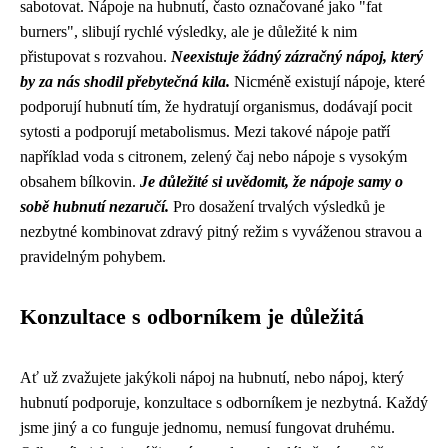
sabotovat. Nápoje na hubnutí, často označované jako "fat
burners", slibují rychlé výsledky, ale je důležité k nim
přistupovat s rozvahou.
Neexistuje žádný zázračný nápoj, který
by za nás shodil přebytečná kila.
Nicméně existují nápoje, které
podporují hubnutí tím, že hydratují organismus, dodávají pocit
sytosti a podporují metabolismus. Mezi takové nápoje patří
například voda s citronem, zelený čaj nebo nápoje s vysokým
obsahem bílkovin.
Je důležité si uvědomit, že nápoje samy o
sobě hubnutí nezaručí.
Pro dosažení trvalých výsledků je
nezbytné kombinovat zdravý pitný režim s vyváženou stravou a
pravidelným pohybem.
Konzultace s odborníkem je důležitá
Ať už zvažujete jakýkoli nápoj na hubnutí, nebo nápoj, který
hubnutí podporuje, konzultace s odborníkem je nezbytná. Každý
jsme jiný a co funguje jednomu, nemusí fungovat druhému.