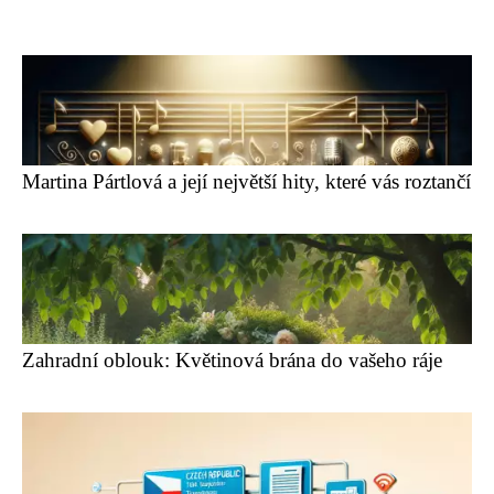
Martina Pártlová a její největší hity, které vás roztančí
Zahradní oblouk: Květinová brána do vašeho ráje