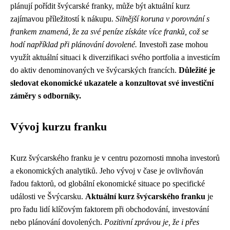
plánují pořídit švýcarské franky, může být aktuální kurz
zajímavou příležitostí k nákupu.
Silnější koruna v porovnání s
frankem znamená, že za své peníze získáte více franků, což se
hodí například při plánování dovolené.
Investoři zase mohou
využít aktuální situaci k diverzifikaci svého portfolia a investicím
do aktiv denominovaných ve švýcarských francích.
Důležité je
sledovat ekonomické ukazatele a konzultovat své investiční
záměry s odborníky.
Vývoj kurzu franku
Kurz švýcarského franku je v centru pozornosti mnoha investorů
a ekonomických analytiků. Jeho vývoj v čase je ovlivňován
řadou faktorů, od globální ekonomické situace po specifické
události ve Švýcarsku.
Aktuální kurz švýcarského franku
je
pro řadu lidí klíčovým faktorem při obchodování, investování
nebo plánování dovolených.
Pozitivní zprávou je, že i přes