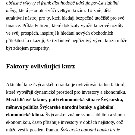
občasné výkyvy si frank dlouhodobě udržuje pověst stabilní
měny
, která je odolná vůči velkým krizím. To z něj dělá
atraktivní nástroj pro ty, kteří hledají bezpečné útočiště pro své
finance. Příklady firem, které dokázaly využít kurzové rozdíly
ve svůj prospěch, inspirují k hledání nových obchodních
příležitostí a ukazují, že i zdánlivě nepříznivý vývoj kurzu může
být zdrojem prosperity.
Faktory ovlivňující kurz
Aktuální kurz švýcarského franku je ovlivňován řadou faktorů,
které vytvářejí dynamické prostředí pro investory a ekonomiku.
Mezi klíčové faktory patří ekonomická situace Švýcarska,
měnová politika Švýcarské národní banky a globální
ekonomické klima.
Švýcarsko, známé svou stabilitou a silnou
ekonomikou, často přitahuje investory v dobách nejistoty, což
může vést k posílení franku.
Švýcarská národní banka hraje