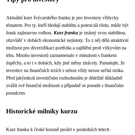
Aktuální kurz švýcarského franku je pro investory vždycky
tématem. Pro ty, kteří hledají stabilitu a potenciál růstu, může být
frank zajímavou volbou.
Kurz franku
je známý svou stabilitou,
obzvlášť v dobách ekonomické nejistoty. To z něj dělá atraktivní
možnost pro diverzifikaci portfolia a zajištění proti výkyvům na
trhu. Mnoho investorů zaznamenalo v minulosti s frankem
úspěchy, a to i v dobách, kdy jiné měny ztrácely. Pamatujte, že
investice na finančních trzích s sebou vždy nesou určitá rizika.
Před jakýmkoli investičním rozhodnutím je důležité důkladně
zvážit své finanční možnosti a případně se poradit s finančním
poradcem.
Historické milníky kurzu
Kurz franku k české koruně prošel v posledních letech