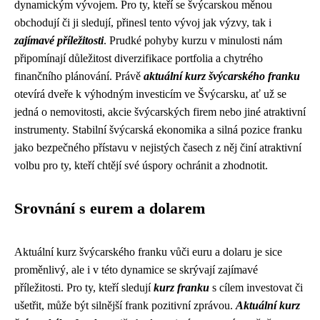
dynamickým vývojem. Pro ty, kteří se švýcarskou měnou
obchodují či ji sledují, přinesl tento vývoj jak výzvy, tak i
zajímavé příležitosti
. Prudké pohyby kurzu v minulosti nám
připomínají důležitost diverzifikace portfolia a chytrého
finančního plánování. Právě
aktuální kurz švýcarského franku
otevírá dveře k výhodným investicím ve Švýcarsku, ať už se
jedná o nemovitosti, akcie švýcarských firem nebo jiné atraktivní
instrumenty. Stabilní švýcarská ekonomika a silná pozice franku
jako bezpečného přístavu v nejistých časech z něj činí atraktivní
volbu pro ty, kteří chtějí své úspory ochránit a zhodnotit.
Srovnání s eurem a dolarem
Aktuální kurz švýcarského franku vůči euru a dolaru je sice
proměnlivý, ale i v této dynamice se skrývají zajímavé
příležitosti. Pro ty, kteří sledují
kurz franku
s cílem investovat či
ušetřit, může být silnější frank pozitivní zprávou.
Aktuální kurz