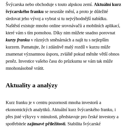
Švýcarska nebo obchoduje s touto alpskou zemí.
Aktuální kurz
švýcarského franku
se neustále mění, a proto je důležité
sledovat jeho vývoj a vybrat si tu nejvýhodnější nabídku.
Naštěstí existuje mnoho online srovnávačů a mobilních aplikací,
které vám s tím pomohou. Díky nim můžete snadno porovnat
kurzy franku
v různých směnárnách a najít tu s nejlepším
kurzem. Pamatujte, že i zdánlivě malý rozdíl v kurzu může
znamenat významnou úsporu, zvláště pokud měníte větší obnos
peněz. Investice vašeho času do průzkumu se vám tak může
mnohonásobně vrátit.
Aktuality a analýzy
Kurz franku je v centru pozornosti mnoha investorů a
ekonomických analytiků. Aktuální kurz švýcarského franku, i
přes jisté výkyvy v minulosti, představuje pro české investory a
spotřebitele
zajímavé příležitosti
. Stabilita švýcarské