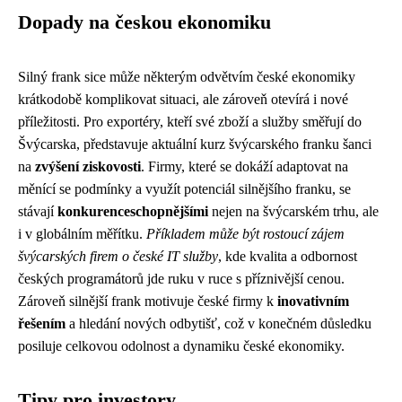
Dopady na českou ekonomiku
Silný frank sice může některým odvětvím české ekonomiky
krátkodobě komplikovat situaci, ale zároveň otevírá i nové
příležitosti. Pro exportéry, kteří své zboží a služby směřují do
Švýcarska, představuje aktuální kurz švýcarského franku šanci
na
zvýšení ziskovosti
. Firmy, které se dokáží adaptovat na
měnící se podmínky a využít potenciál silnějšího franku, se
stávají
konkurenceschopnějšími
nejen na švýcarském trhu, ale
i v globálním měřítku.
Příkladem může být rostoucí zájem
švýcarských firem o české IT služby
, kde kvalita a odbornost
českých programátorů jde ruku v ruce s příznivější cenou.
Zároveň silnější frank motivuje české firmy k
inovativním
řešením
a hledání nových odbytišť, což v konečném důsledku
posiluje celkovou odolnost a dynamiku české ekonomiky.
Tipy pro investory