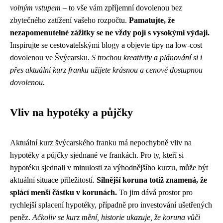
volným vstupem
– to vše vám zpříjemní dovolenou bez
zbytečného zatížení vašeho rozpočtu.
Pamatujte, že
nezapomenutelné zážitky se ne vždy pojí s vysokými výdaji.
Inspirujte se cestovatelskými blogy a objevte tipy na low-cost
dovolenou ve Švýcarsku.
S trochou kreativity a plánování si i
přes aktuální kurz franku užijete krásnou a cenově dostupnou
dovolenou.
Vliv na hypotéky a půjčky
Aktuální kurz švýcarského franku má nepochybně vliv na
hypotéky a půjčky sjednané ve frankách. Pro ty, kteří si
hypotéku sjednali v minulosti za výhodnějšího kurzu, může být
aktuální situace příležitostí.
Silnější koruna totiž znamená, že
splácí menší částku v korunách.
To jim dává prostor pro
rychlejší splacení hypotéky, případně pro investování ušetřených
peněz.
Ačkoliv se kurz mění, historie ukazuje, že koruna vůči