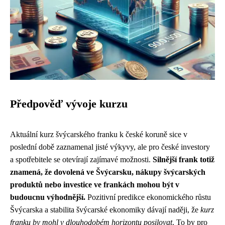
Předpověď vývoje kurzu
Aktuální kurz švýcarského franku k české koruně sice v
poslední době zaznamenal jisté výkyvy, ale pro české investory
a spotřebitele se otevírají zajímavé možnosti.
Silnější frank totiž
znamená, že dovolená ve Švýcarsku, nákupy švýcarských
produktů nebo investice ve frankách mohou být v
budoucnu výhodnější.
Pozitivní predikce ekonomického růstu
Švýcarska a stabilita švýcarské ekonomiky dávají naději, že
kurz
franku by mohl v dlouhodobém horizontu posilovat
. To by pro