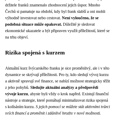
držitele franků znamenalo zhodnocení jejich úspor. Mnoho
Čechů si pamatuje na období, kdy byl frank slabší a oni mohli
výhodně investovat nebo cestovat.
Není vyloučeno, že se
podobná situace může opakovat.
Důležité je sledovat
ekonomické ukazatele a být připraven využít příležitostí, které se
na trhu objeví.
Rizika spojená s kurzem
Aktuální kurz švýcarského franku je sice proměnlivý, ale i v této
dynamice se skrývají příležitosti. Pro ty, kdo sledují vývoj kurzu
a aktivně spravují své finance, se nabízí možnost strategicky těžit
z jeho pohybů.
Sledujte aktuální analýzy a předpovědi
vývoje kurzu
, abyste byli vždy o krok napřed. Existují finanční
nástroje a strategie, které pomáhají minimalizovat rizika spojená
s kolísáním kurzu.
S jejich pomocí se můžete stát aktivními tvůrci
svých financí a proměnit i zdánlivé hrozby v nové možnosti.