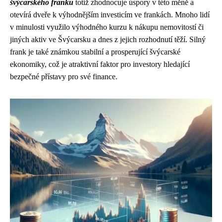
švýcarského franku
totiž zhodnocuje úspory v této měně a
otevírá dveře k výhodnějším investicím ve frankách. Mnoho lidí
v minulosti využilo výhodného kurzu k nákupu nemovitostí či
jiných aktiv ve Švýcarsku a dnes z jejich rozhodnutí těží. Silný
frank je také známkou stabilní a prosperující švýcarské
ekonomiky, což je atraktivní faktor pro investory hledající
bezpečné přístavy pro své finance.