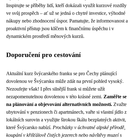
Inspirujte se příběhy lidí, kteří dokázali využít kurzové rozdíly
ve svůj prospěch – ať už se jedná o chytré investice, výhodné
nákupy nebo zhodnocení úspor. Pamatujte, že informovanost a
proaktivní přístup jsou klíčem k finančnímu úspěchu i v
dynamickém prostředí měnových kurzů.
Doporučení pro cestování
Aktuální kurz švýcarského franku se pro Čechy plánující
dovolenou ve Švýcarsku může zdát na první pohled vysoký.
Nezoufejte však! I přes silnější frank si můžete užít
nezapomenutelnou dovolenou v této krásné zemi.
Zaměřte se
na plánování a objevování alternativních možností.
Zvažte
ubytování v penzionech či apartmánech, vařte si vlastní jídlo z
lokálních surovin a využijte širokou škálu bezplatných aktivit,
které Švýcarsko nabízí.
Procházky v úchvatné alpské přírodě,
koupání v křišťálově čistých jezerech nebo návštěvy muzeí s