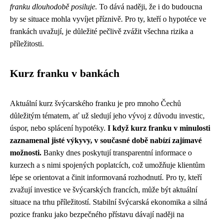
franku dlouhodobě posiluje.
To dává naději, že i do budoucna
by se situace mohla vyvíjet příznivě. Pro ty, kteří o hypotéce ve
frankách uvažují, je důležité pečlivě zvážit všechna rizika a
příležitosti.
Kurz franku v bankách
Aktuální kurz švýcarského franku je pro mnoho Čechů
důležitým tématem, ať už sledují jeho vývoj z důvodu investic,
úspor, nebo splácení hypotéky.
I když kurz franku v minulosti
zaznamenal jisté výkyvy, v současné době nabízí zajímavé
možnosti.
Banky dnes poskytují transparentní informace o
kurzech a s nimi spojených poplatcích, což umožňuje klientům
lépe se orientovat a činit informovaná rozhodnutí. Pro ty, kteří
zvažují investice ve švýcarských francích, může být aktuální
situace na trhu příležitostí. Stabilní švýcarská ekonomika a silná
pozice franku jako bezpečného přístavu dávají naději na