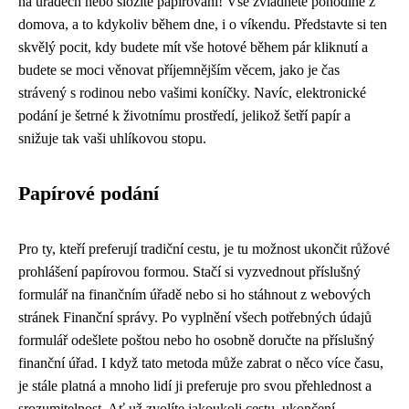
na úřadech nebo složité papírování! Vše zvládnete pohodlně z
domova, a to kdykoliv během dne, i o víkendu. Představte si ten
skvělý pocit, kdy budete mít vše hotové během pár kliknutí a
budete se moci věnovat příjemnějším věcem, jako je čas
strávený s rodinou nebo vašimi koníčky. Navíc, elektronické
podání je šetrné k životnímu prostředí, jelikož šetří papír a
snižuje tak vaši uhlíkovou stopu.
Papírové podání
Pro ty, kteří preferují tradiční cestu, je tu možnost ukončit růžové
prohlášení papírovou formou. Stačí si vyzvednout příslušný
formulář na finančním úřadě nebo si ho stáhnout z webových
stránek Finanční správy. Po vyplnění všech potřebných údajů
formulář odešlete poštou nebo ho osobně doručte na příslušný
finanční úřad. I když tato metoda může zabrat o něco více času,
je stále platná a mnoho lidí ji preferuje pro svou přehlednost a
srozumitelnost. Ať už zvolíte jakoukoli cestu, ukončení