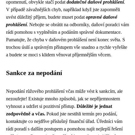
opomenutí, obvykle stačí podat
dodatečné daňové prohlášení
.
V případě závažnějších chyb, například když jste zapomněli
uvést důležitý příjem, budete muset podat
opravné daňové
prohlášení
. Nebojte se obrátit na odborníky, daňoví poradci vám
rádi pomohou s vyplněním a podáním správné dokumentace.
Pamatujte, že chyba v daňovém prohlášení není konec světa. S
trochou úsilí a správným přístupem vše snadno a rychle vyřešíte
a budete se moci s klidem věnovat příjemnějším věcem.
Sankce za nepodání
Nepodání růžového prohlášení včas může vést k sankcím, ale
nezoufejte! Existuje mnoho způsobů, jak se nepříjemnostem
vyhnout a udržet si pozitivní přístup.
Důležité je jednat
zodpovědně a včas.
Pokud jste nestihli termín pro podání,
kontaktujte co nejdříve příslušný finanční úřad. Úředníci vám
rádi poradí s dalším postupem a pomohou najít nejlepší řešení