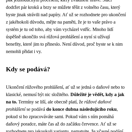
dodržet pár kroků a brzy se můžete těšit z volného času, který
byste jinak strávili nad papíry. Ať už se rozhodnete pro ukončení
z jakéhokoli důvodu, mějte na paměti, že je to vaše právo a
systém je tu od toho, aby vám vycházel vstříc. Mnoho lidí
úspěšně ukončilo svá růžová prohlášení a nyní si užívají
benefity, které jim to přineslo. Není důvod, proč byste se k nim
nemohli přidat i vy.
Kdy se podává?
Ukončení růžového prohlášení, ať už se jedná o daňové nebo to
klasické, nemusí být nic složitého.
Důležité je vědět, kdy a jak
na to.
Termíny se liší, ale obecně platí, že
růžové daňové
prohlášení
se podává
do konce dubna následujícího roku
,
pokud si ho zpracováváte sami. Pokud vám s ním pomáhá
daňový poradce, máte čas až do začátku července. Ať už se
rozhodnete pro jakoukoli variantu, pamatujte, že včasné podání