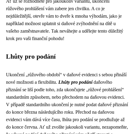
Ať už se rozhodnete pro jakoukoliv variantu, ukončení
růžového prohlášení vám zabere jen chvilku. A co je
nejdůležitější, otevře vám to dveře k mnoha výhodám, jako je
například možnost uplatnit si daňové zvýhodnění na dítě u
vašeho zaměstnavatele. Tak neváhejte a udělejte tento důležitý
krok pro vaši finanční pohodu!
Lhůty pro podání
Ukončení „růžového období“ v daňové evidenci s sebou přináší
nové možnosti a flexibilitu.
Lhůty pro podání
daňového
přiznání se liší podle toho, zda ukončujete „růžové prohlášení“
standardním způsobem, nebo přechodem na daňovou evidenci.
V případě standardního ukončení je nutné podat daňové přiznání
do konce března následujícího roku. Přechod na daňovou
evidenci vám dává více času, lhůta pro podání se prodlužuje až
do konce června. Ať už zvolíte jakoukoli variantu, nezapomeňte,