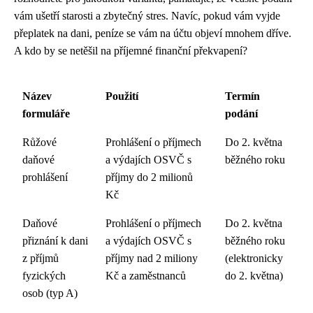
vám ušetří starosti a zbytečný stres. Navíc, pokud vám vyjde
přeplatek na dani, peníze se vám na účtu objeví mnohem dříve.
A kdo by se netěšil na příjemné finanční překvapení?
Název
Použití
Termín
formuláře
podání
Růžové
Prohlášení o příjmech
Do 2. května
daňové
a výdajích OSVČ s
běžného roku
prohlášení
příjmy do 2 milionů
Kč
Daňové
Prohlášení o příjmech
Do 2. května
přiznání k dani
a výdajích OSVČ s
běžného roku
z příjmů
příjmy nad 2 miliony
(elektronicky
fyzických
Kč a zaměstnanců
do 2. května)
osob (typ A)