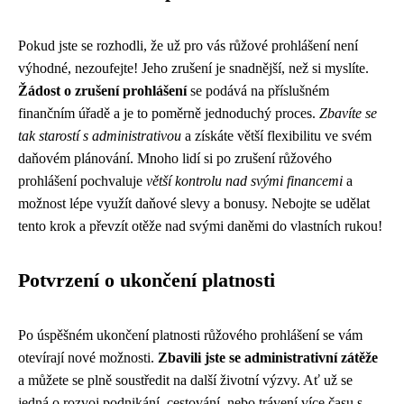
Pokud jste se rozhodli, že už pro vás růžové prohlášení není
výhodné, nezoufejte! Jeho zrušení je snadnější, než si myslíte.
Žádost o zrušení prohlášení
se podává na příslušném
finančním úřadě a je to poměrně jednoduchý proces.
Zbavíte se
tak starostí s administrativou
a získáte větší flexibilitu ve svém
daňovém plánování. Mnoho lidí si po zrušení růžového
prohlášení pochvaluje
větší kontrolu nad svými financemi
a
možnost lépe využít daňové slevy a bonusy. Nebojte se udělat
tento krok a převzít otěže nad svými daněmi do vlastních rukou!
Potvrzení o ukončení platnosti
Po úspěšném ukončení platnosti růžového prohlášení se vám
otevírají nové možnosti.
Zbavili jste se administrativní zátěže
a můžete se plně soustředit na další životní výzvy. Ať už se
jedná o rozvoj podnikání, cestování, nebo trávení více času s