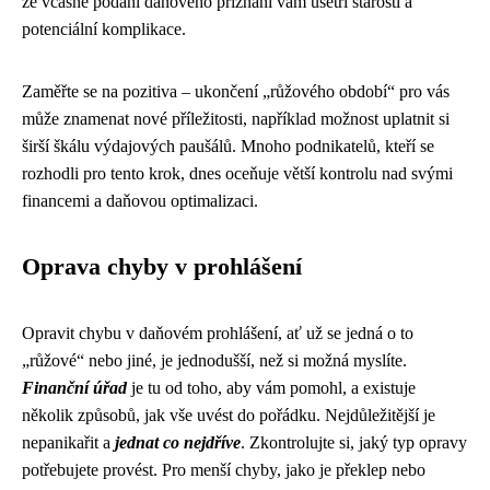
že včasné podání daňového přiznání vám ušetří starosti a
potenciální komplikace.
Zaměřte se na pozitiva – ukončení „růžového období“ pro vás
může znamenat nové příležitosti, například možnost uplatnit si
širší škálu výdajových paušálů. Mnoho podnikatelů, kteří se
rozhodli pro tento krok, dnes oceňuje větší kontrolu nad svými
financemi a daňovou optimalizaci.
Oprava chyby v prohlášení
Opravit chybu v daňovém prohlášení, ať už se jedná o to
„růžové“ nebo jiné, je jednodušší, než si možná myslíte.
Finanční úřad
je tu od toho, aby vám pomohl, a existuje
několik způsobů, jak vše uvést do pořádku. Nejdůležitější je
nepanikařit a
jednat co nejdříve
. Zkontrolujte si, jaký typ opravy
potřebujete provést. Pro menší chyby, jako je překlep nebo