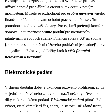
Existuje několik způsobů, jak ukončit své růžové prohlášení i
růžové daňové prohlášení, a otevřít si tak cestu k novým
možnostem. Můžete se rozhodnout pro
osobní návštěvu
vašeho
finančního úřadu, kde vám ochotní pracovníci rádi se vším
pomohou a zodpoví vaše dotazy. Pro ty, kteří preferují komfort
domova, je tu možnost
online podání
prostřednictvím
intuitivních webových stránek Finanční správy. Ať už zvolíte
jakoukoli cestu, ukončení růžového prohlášení je snadnější, než
si myslíte, a představuje důležitý krok k
větší finanční
nezávislosti
a flexibilitě.
Elektronické podání
V dnešní digitální době je ukončení růžového prohlášení, ať už
se jedná o daňové nebo zdravotní, snazší než kdy dříve, a to
díky elektronickému podání.
Elektronické podání
přináší řadu
výhod, které vám ušetří čas, energii a starosti. Již žádné fronty