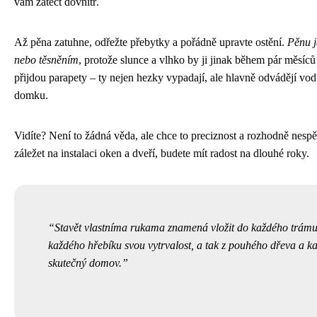
vám zatéct dovnitř.
Až pěna zatuhne, odřežte přebytky a pořádně upravte ostění.
Pěnu j
nebo těsněním
, protože slunce a vlhko by ji jinak během pár měsíců 
přijdou parapety – ty nejen hezky vypadají, ale hlavně odvádějí vo
domku.
Vidíte? Není to žádná věda, ale chce to preciznost a rozhodně nespě
záležet na instalaci oken a dveří, budete mít radost na dlouhé roky.
Stavět vlastníma rukama znamená vložit do každého trámu
každého hřebíku svou vytrvalost, a tak z pouhého dřeva a k
skutečný domov.