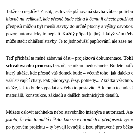
Takže co nejdřív? Zjistit, jestli vaše plánovaná stavba vůbec potřeb
hlavně na velikosti, kde přesně bude stát a k čemu ji chcete používat
předpisů můžou být menší stavby do určité plochy a výšky osvoboz
pozor, automaticky to neplatí. Každý případ je jiný. I když vám třeb
může stačit ohlášení stavby. Je to jednodušší papírování, ale zase 
Teď přichází ta méně zábavná část – projektová dokumentace.
Tohl
schvalovacího procesu,
bez něj se nikam nedostanete. Budete potře
který ukáže, kde přesně váš domek bude – včetně toho, jak daleko 
vaší stávající chaty. Pak půdorysy, řezy, pohledy... Zkrátka všechn
ukáže, jak to bude vypadat a z čeho to postavíte. A k tomu technic
materiálů, konstrukce, základů a dalších technických detailů.
Můžete oslovit architekta nebo stavebního inženýra s autorizací. Ano
jistotu, že vám to udělá někdo, kdo se v normách a předpisech vyzn
po typovém projektu – ty bývají levnější a jsou připravené pro běžn