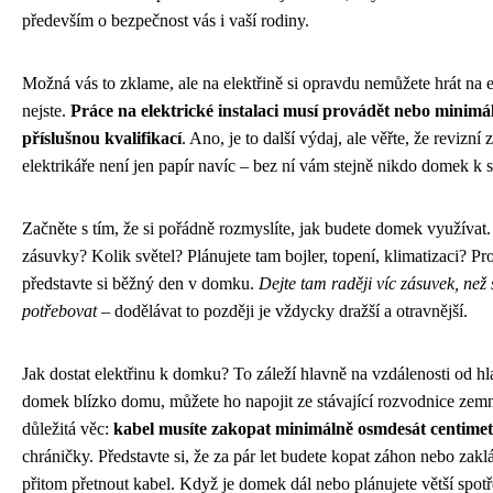
především o bezpečnost vás i vaší rodiny.
Možná vás to zklame, ale na elektřině si opravdu nemůžete hrát na e
nejste.
Práce na elektrické instalaci musí provádět nebo minimá
příslušnou kvalifikací
. Ano, je to další výdaj, ale věřte, že revizn
elektrikáře není jen papír navíc – bez ní vám stejně nikdo domek k sí
Začněte s tím, že si pořádně rozmyslíte, jak budete domek využívat
zásuvky? Kolik světel? Plánujete tam bojler, topení, klimatizaci? Proj
představte si běžný den v domku.
Dejte tam raději víc zásuvek, než 
potřebovat
– dodělávat to později je vždycky dražší a otravnější.
Jak dostat elektřinu k domku? To záleží hlavně na vzdálenosti od h
domek blízko domu, můžete ho napojit ze stávající rozvodnice zem
důležitá věc:
kabel musíte zakopat minimálně osmdesát centime
chráničky. Představte si, že za pár let budete kopat záhon nebo zakl
přitom přetnout kabel. Když je domek dál nebo plánujete větší spot