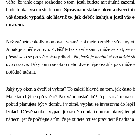
věřte, že tahle etapa rozhodne o tom, jestli budete mít útulné zázem
bude foukat všemi štěrbinami.
Správná instalace oken a dveří totiž
váš domek vypadá, ale hlavně to, jak dobře izoluje a jestli vás 
mrazem.
Než začnete cokoliv montovat, vezměte si metr a změřte všechny otvor
A pak je změřte znovu. Zvlášť když stavíte sami, může se stát, že 
přesné – to se prostě občas přihodí.
Nejlepší je nechat si na každé s
dva rezervu.
Díky tomu se okno nebo dveře lépe osadí a pak můžete
pořádně utěsnit.
Jaký typ oken a dveří si vybrat? To záleží hlavně na tom, jak často
Máte tam být jen přes léto? Pak vám postačí běžná plastová okna s
pokud plánujete být v domku i v zimě, vyplatí se investovat do lepš
izolací. Dřevěná okna vypadají krásně a dodají domku takový ten 
nádech, jenže počítejte s tím, že je budete muset pravidelně natírat a