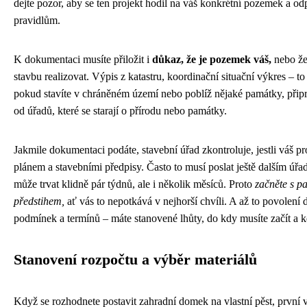
dejte pozor, aby se ten projekt hodil na váš konkrétní pozemek a o
pravidlům.
K dokumentaci musíte přiložit i
důkaz, že je pozemek váš,
nebo že
stavbu realizovat. Výpis z katastru, koordinační situační výkres – to
pokud stavíte v chráněném území nebo poblíž nějaké památky, připra
od úřadů, které se starají o přírodu nebo památky.
Jakmile dokumentaci podáte, stavební úřad zkontroluje, jestli váš p
plánem a stavebními předpisy. Často to musí poslat ještě dalším úřa
může trvat klidně pár týdnů, ale i několik měsíců. Proto
začněte s p
předstihem,
ať vás to nepotkává v nejhorší chvíli. A až to povolení d
podmínek a termínů – máte stanovené lhůty, do kdy musíte začít a 
Stanovení rozpočtu a výběr materiálů
Když se rozhodnete postavit zahradní domek na vlastní pěst, první v