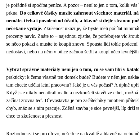
je pořádně si spočítat peníze. A pozor – není to jen o tom, kolik vás
prkna.
Do celkové částky musíte zahrnout všechno: materiál, nář
nemáte, třeba i povolení od úřadů, a hlavně si dejte stranou p
nečekané výdaje
. Zkušenost ukazuje, že byste měli počítat minimál
procenty navíc. Znáte to – najednou zjistíte, že potřebujete víc šroub
se něco pokazí a musíte to koupit znovu. Spousta lidí tohle podcen
nedostaví, nebo na něm v půlce začnou šetřit a koupí něco levnějšího
Vybrat správné materiály není jen o tom, co se vám líbí v katal
prakticky: k čemu vlastně ten domek bude? Budete v něm jen usklad
tam chcete udělat letní pracovnu? Jaké je u vás počasí? A úplně upř
Když jste nikdy nenatírali maltu a nezkoušeli stavět ze cihel, možná
začínat zrovna teď. Dřevostavba je pro začátečníky mnohem přátelšt
chyb, snáz se s ním pracuje. Zděná stavba je sice pevnější, líp drží t
chce to zkušenost a přesnost.
Rozhodnete-li se pro dřevo, nešetřete na kvalitě a hlavně na ochran