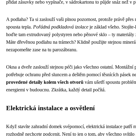
přidat zásuvky nebo vypínače, v sádrokartonu to půjde snáz než v 
A podlaha? Ta si zaslouží vaši plnou pozornost, protože právě přes
spousta tepla.
Pořádná podkladová izolace
je základ všeho. Stojíte-
hoďte tam extrudovaný polystyren nebo pěnové sklo – ty materiály z
Máte dřevěnou podlahu na trámech? Klidně použijte stejnou mineráln
nezapomeňte zase na tu parozábranu.
Okna a dveře zaslouží stejnou péči jako všechno ostatní. Montážní 
potřebuje ochranu před sluncem a deštěm pomocí těsnících pásek n
provedené detaily kolem všech otvorů
vám ušetří spoustu problé
energiemi v budoucnu. Zkrátka, každý detail počítá.
Elektrická instalace a osvětlení
Když stavíte zahradní domek svépomocí, elektrická instalace patří me
rozhodně nechcete podcenit. Není to jen o tom, aby všechno svítilo