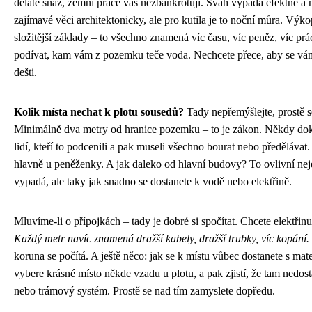
děláte snáz, zemní práce vás nezbankrotují. Svah vypadá efektně a 
zajímavé věci architektonicky, ale pro kutila je to noční můra. Výko
složitější základy – to všechno znamená víc času, víc peněz, víc pr
podívat, kam vám z pozemku teče voda. Nechcete přece, aby se vá
dešti.
Kolik místa nechat k plotu sousedů?
Tady nepřemýšlejte, prostě se
Minimálně dva metry od hranice pozemku – to je zákon. Někdy do
lidí, kteří to podcenili a pak museli všechno bourat nebo předělávat. 
hlavně u peněženky. A jak daleko od hlavní budovy? To ovlivní neje
vypadá, ale taky jak snadno se dostanete k vodě nebo elektřině.
Mluvíme-li o přípojkách – tady je dobré si spočítat. Chcete elektři
Každý metr navíc znamená dražší kabely, dražší trubky, víc kopání.
koruna se počítá. A ještě něco: jak se k místu vůbec dostanete s mate
vybere krásné místo někde vzadu u plotu, a pak zjistí, že tam nedo
nebo trámový systém. Prostě se nad tím zamyslete dopředu.