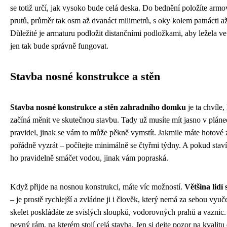
se totiž určí, jak vysoko bude celá deska. Do bednění položíte armo
prutů, průměr tak osm až dvanáct milimetrů, s oky kolem patnácti až
Důležité je armaturu podložit distančními podložkami, aby ležela ve
jen tak bude správně fungovat.
Stavba nosné konstrukce a stěn
Stavba nosné konstrukce a stěn zahradního domku
je ta chvíle,
začíná měnit ve skutečnou stavbu. Tady už musíte mít jasno v pláne
pravidel, jinak se vám to může pěkně vymstít. Jakmile máte hotové 
pořádně vyzrát – počítejte minimálně se čtyřmi týdny. A pokud staví
ho pravidelně smáčet vodou, jinak vám popraská.
Když přijde na nosnou konstrukci, máte víc možností.
Většina lidí
– je prostě rychlejší a zvládne ji i člověk, který nemá za sebou vy
skelet poskládáte ze svislých sloupků, vodorovných prahů a vaznic
pevný rám, na kterém stojí celá stavba. Jen si dejte pozor na kvalitu