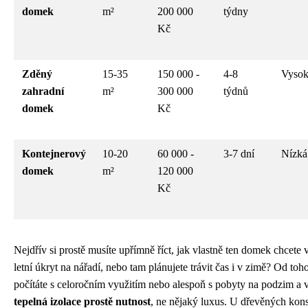
domek
m²
200 000
týdny
Kč
Zděný
15-35
150 000 -
4-8
Vyso
zahradní
m²
300 000
týdnů
domek
Kč
Kontejnerový
10-20
60 000 -
3-7 dní
Nízká
domek
m²
120 000
Kč
Nejdřív si prostě musíte upřímně říct, jak vlastně ten domek chcete 
letní úkryt na nářadí, nebo tam plánujete trávit čas i v zimě? Od to
počítáte s celoročním využitím nebo alespoň s pobyty na podzim a 
tepelná izolace prostě nutnost
, ne nějaký luxus. U dřevěných kons