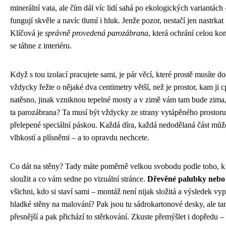
minerální vata, ale čím dál víc lidí sahá po ekologických variantách
fungují skvěle a navíc tlumí i hluk. Jenže pozor, nestačí jen nastrkat
Klíčová je
správně provedená parozábrana
, která ochrání celou kon
se táhne z interiéru.
Když s tou izolací pracujete sami, je pár věcí, které prostě musíte d
vždycky řežte o nějaké dva centimetry větší, než je prostor, kam ji 
natěsno, jinak vzniknou tepelné mosty a v zimě vám tam bude zima, 
ta parozábrana? Ta musí být vždycky ze strany vytápěného prostoru
přelepené speciální páskou. Každá díra, každá nedodělaná část můž
vlhkostí a plísněmi – a to opravdu nechcete.
Co dát na stěny? Tady máte poměrně velkou svobodu podle toho,
sloužit a co vám sedne po vizuální stránce.
Dřevěné palubky nebo
všichni, kdo si staví sami – montáž není nijak složitá a výsledek v
hladké stěny na malování? Pak jsou tu sádrokartonové desky, ale ta
přesnější a pak přichází to stěrkování. Zkuste přemýšlet i dopředu –