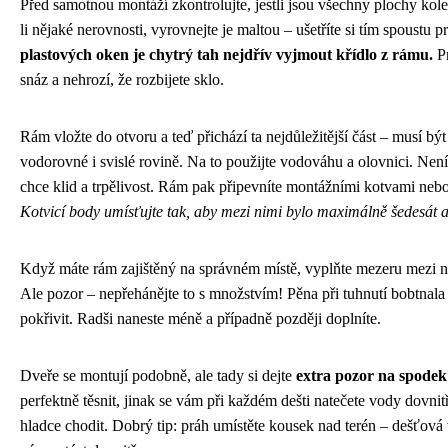
Před samotnou montáží zkontrolujte, jestli jsou všechny plochy kol
li nějaké nerovnosti, vyrovnejte je maltou – ušetříte si tím spoustu 
plastových oken je chytrý tah nejdřív vyjmout křídlo z rámu.
Pr
snáz a nehrozí, že rozbijete sklo.
Rám vložte do otvoru a teď přichází ta nejdůležitější část – musí bý
vodorovné i svislé rovině. Na to použijte vodováhu a olovnici. Není t
chce klid a trpělivost. Rám pak připevníte montážními kotvami nebo
Kotvicí body umísťujte tak, aby mezi nimi bylo maximálně šedesát 
Když máte rám zajištěný na správném místě, vyplňte mezeru mezi n
Ale pozor – nepřehánějte to s množstvím! Pěna při tuhnutí bobtnal
pokřivit. Radši naneste méně a případně později doplníte.
Dveře se montují podobně, ale tady si dejte
extra pozor na spodek
perfektně těsnit, jinak se vám při každém dešti natečete vody dovni
hladce chodit. Dobrý tip: práh umístěte kousek nad terén – dešťov