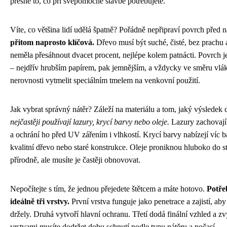
přesně to, co při svépomocné stavbě potřebujete.
Víte, co většina lidí udělá špatně? Pořádně nepřipraví povrch před 
přitom naprosto klíčová.
Dřevo musí být suché, čisté, bez prachu 
neměla přesáhnout dvacet procent, nejlépe kolem patnácti. Povrch j
– nejdřív hrubším papírem, pak jemnějším, a vždycky ve směru vlá
nerovnosti vytmelit speciálním tmelem na venkovní použití.
Jak vybrat správný nátěr? Záleží na materiálu a tom, jaký výsledek 
nejčastěji používají lazury, krycí barvy nebo oleje.
Lazury zachovají
a ochrání ho před UV zářením i vlhkostí. Krycí barvy nabízejí víc b
kvalitní dřevo nebo staré konstrukce. Oleje proniknou hluboko do s
přírodně, ale musíte je častěji obnovovat.
Nepočítejte s tím, že jednou přejedete štětcem a máte hotovo.
Potře
ideálně tři vrstvy.
První vrstva funguje jako penetrace a zajistí, aby
držely. Druhá vytvoří hlavní ochranu. Třetí dodá finální vzhled a 
vrstvami musíte dodržet dobu schnutí podle typu nátěru a počasí.