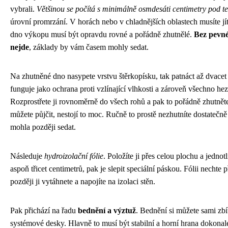
vybrali.
Většinou se počítá s minimálně osmdesáti centimetry pod t
úrovní promrzání. V horách nebo v chladnějších oblastech musíte jít
dno výkopu musí být opravdu rovné a pořádně zhutnělé.
Bez pevné
nejde
, základy by vám časem mohly sedat.
Na zhutněné dno nasypete vrstvu štěrkopísku, tak patnáct až dvacet 
funguje jako ochrana proti vzlínající vlhkosti a zároveň všechno he
Rozprostřete ji rovnoměrně do všech rohů a pak to pořádně zhutnětе
můžete půjčit, nestojí to moc. Ručně to prostě nezhutnítе dostatečn
mohla později sedat.
Následuje
hydroizolační fólie
. Položíte ji přes celou plochu a jedno
aspoň třicet centimetrů, pak je slepit speciální páskou. Fólii nechte 
později ji vytáhnete a napojíte na izolaci stěn.
Pak přichází na řadu
bednění a výztuž
. Bednění si můžete sami zbí
systémové desky. Hlavně to musí být stabilní a horní hrana dokona