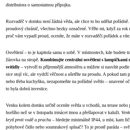
distributora o samostatnou přípojku.
Rozvaděč v domku není žádná věda, ale chce to ho udělat pořádně. D
proudový chránič, všechno hezky označené. Věřte mi, když za rok n
proč vám vypadl proud, oceníte, že máte v rozvaděči pořádek a víte,
Osvětlení – to je kapitola sama o sobě. V místnostech, kde budete trá
žárovka na stropě.
Kombinujte centrální osvětlení s lampičkami
svítidly
– vytvoří to příjemnější atmosféru a můžete si nasvítit pod
sice stojí víc, ale vydrží věčnost a ušetříte na proudu. A pokud tam 
nebo třeba kuchyňku, nezapomeňte na pořádné světlo – unavené oči
to byla dobrá investice.
Venku kolem domku určitě oceníte světla u vchodů, na terase nebo p
horšího než se v listopadu trmácet tmou a přešlapovat v kaluži.
Venk
krytí proti vodě a prachu
– hledejte minimálně IP44, u míst, kam fičí
pohybové čidlo nebo soumrakový spínač? To je prostě paráda – svět