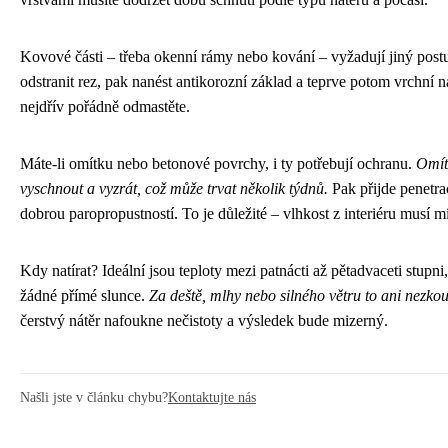
Kovové části – třeba okenní rámy nebo kování – vyžadují jiný post
odstranit rez, pak nanést antikorozní základ a teprve potom vrchní n
nejdřív pořádně odmastěte.
Máte-li omítku nebo betonové povrchy, i ty potřebují ochranu.
Omít
vyschnout a vyzrát, což může trvat několik týdnů.
Pak přijde penetra
dobrou paropropustností. To je důležité – vlhkost z interiéru musí m
Kdy natírat? Ideální jsou teploty mezi patnácti až pětadvaceti stupn
žádné přímé slunce.
Za deště, mlhy nebo silného větru to ani nezkou
čerstvý nátěr nafoukne nečistoty a výsledek bude mizerný.
Našli jste v článku chybu?
Kontaktujte nás