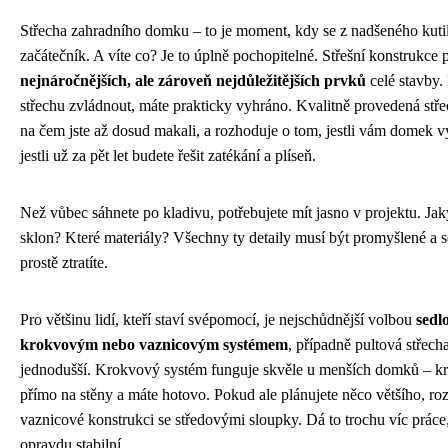
Střecha zahradního domku – to je moment, kdy se z nadšeného kutil
začátečník. A víte co? Je to úplně pochopitelné. Střešní konstrukce
nejnáročnějších, ale zároveň nejdůležitějších prvků
celé stavby.
střechu zvládnout, máte prakticky vyhráno. Kvalitně provedená stře
na čem jste až dosud makali, a rozhoduje o tom, jestli vám domek vy
jestli už za pět let budete řešit zatékání a plíseň.
Než vůbec sáhnete po kladivu, potřebujete mít jasno v projektu. Jak
sklon? Které materiály? Všechny ty detaily musí být promyšlené a s
prostě ztratíte.
Pro většinu lidí, kteří staví svépomocí, je nejschůdnější volbou
sedl
krokvovým nebo vaznicovým systémem
, případně pultová střecha
jednodušší. Krokvový systém funguje skvěle u menších domků – k
přímo na stěny a máte hotovo. Pokud ale plánujete něco většího, r
vaznicové konstrukci se středovými sloupky. Dá to trochu víc práce,
opravdu stabilní.