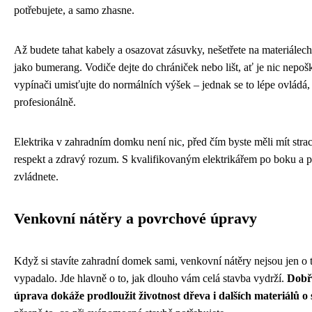
potřebujete, a samo zhasne.
Až budete tahat kabely a osazovat zásuvky, nešetřete na materiálech
jako bumerang. Vodiče dejte do chrániček nebo lišt, ať je nic nepoš
vypínači umisťujte do normálních výšek – jednak se to lépe ovládá,
profesionálně.
Elektrika v zahradním domku není nic, před čím byste měli mít strac
respekt a zdravý rozum. S kvalifikovaným elektrikářem po boku a
zvládnete.
Venkovní nátěry a povrchové úpravy
Když si stavíte zahradní domek sami, venkovní nátěry nejsou jen o 
vypadalo. Jde hlavně o to, jak dlouho vám celá stavba vydrží.
Dobř
úprava dokáže prodloužit životnost dřeva i dalších materiálů o 