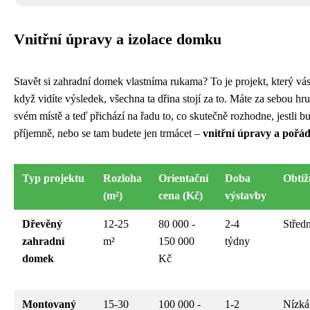
Vnitřní úpravy a izolace domku
Stavět si zahradní domek vlastníma rukama? To je projekt, který vás
když vidíte výsledek, všechna ta dřina stojí za to. Máte za sebou hru
svém místě a teď přichází na řadu to, co skutečně rozhodne, jestli 
příjemně, nebo se tam budete jen trmácet –
vnitřní úpravy a pořád
Typ projektu
Rozloha
Orientační
Doba
Obtíž
(m²)
cena (Kč)
výstavby
Dřevěný
12-25
80 000 -
2-4
Středn
zahradní
m²
150 000
týdny
domek
Kč
Montovaný
15-30
100 000 -
1-2
Nízká