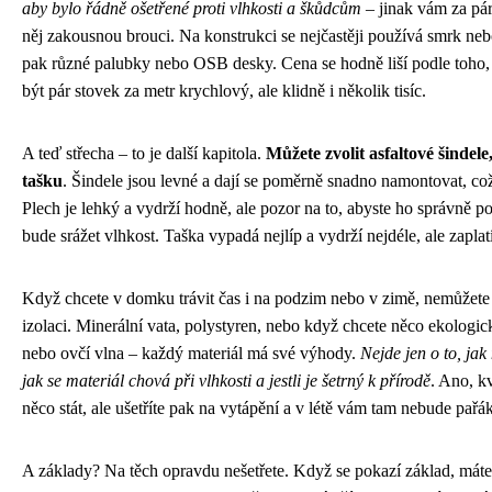
aby bylo řádně ošetřené proti vlhkosti a škůdcům
– jinak vám za pár
něj zakousnou brouci. Na konstrukci se nejčastěji používá smrk neb
pak různé palubky nebo OSB desky. Cena se hodně liší podle toho, 
být pár stovek za metr krychlový, ale klidně i několik tisíc.
A teď střecha – to je další kapitola.
Můžete zvolit asfaltové šindele
tašku
. Šindele jsou levné a dají se poměrně snadno namontovat, což 
Plech je lehký a vydrží hodně, ale pozor na to, abyste ho správně po
bude srážet vlhkost. Taška vypadá nejlíp a vydrží nejdéle, ale zaplatí
Když chcete v domku trávit čas i na podzim nebo v zimě, nemůžet
izolaci. Minerální vata, polystyren, nebo když chcete něco ekologic
nebo ovčí vlna – každý materiál má své výhody.
Nejde jen o to, jak 
jak se materiál chová při vlhkosti a jestli je šetrný k přírodě
. Ano, kv
něco stát, ale ušetříte pak na vytápění a v létě vám tam nebude pařák
A základy? Na těch opravdu nešetřete. Když se pokazí základ, máte