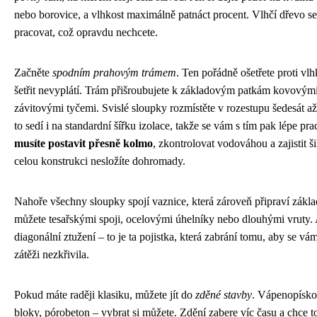
nebo borovice, a vlhkost maximálně patnáct procent. Vlhčí dřevo se
pracovat, což opravdu nechcete.
Začněte
spodním prahovým trámem
. Ten pořádně ošetřete proti vl
šetřit nevyplátí. Trám přišroubujete k základovým patkám kovovým
závitovými tyčemi. Svislé sloupky rozmístěte v rozestupu šedesát a
to sedí i na standardní šířku izolace, takže se vám s tím pak lépe pra
musíte postavit přesně kolmo
, zkontrolovat vodováhou a zajistit
celou konstrukci nesložíte dohromady.
Nahoře všechny sloupky spojí vaznice, která zároveň připraví zákla
můžete tesařskými spoji, ocelovými úhelníky nebo dlouhými vruty
diagonální ztužení – to je ta pojistka, která zabrání tomu, aby se vá
zátěži nezkřivila.
Pokud máte raději klasiku, můžete jít do
zděné stavby
. Vápenopísko
bloky, pórobeton – vybrat si můžete. Zdění zabere víc času a chce to