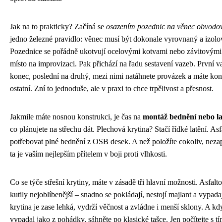
Jak na to prakticky? Začíná se
osazením pozednic na věnec obvodo
jedno železné pravidlo: věnec musí být dokonale vyrovnaný a izolov
Pozednice se pořádně ukotvují ocelovými kotvami nebo závitovými 
místo na improvizaci. Pak přichází na řadu sestavení vazeb. První v
konec, poslední na druhý, mezi nimi natáhnete provázek a máte kont
ostatní. Zní to jednoduše, ale v praxi to chce trpělivost a přesnost.
Jakmile máte nosnou konstrukci, je čas na
montáž bednění nebo la
co plánujete na střechu dát. Plechová krytina? Stačí řídké latění. As
potřebovat plné bednění z OSB desek. A než položíte cokoliv, nezap
ta je vaším nejlepším přítelem v boji proti vlhkosti.
Co se týče střešní krytiny, máte v zásadě tři hlavní možnosti. Asfalt
kutily nejoblíbenější – snadno se pokládají, nestojí majlant a vypada
krytina je zase lehká, vydrží věčnost a zvládne i menší sklony. A k
vypadal jako z pohádky, sáhněte po klasické tašce. Jen počítejte s t