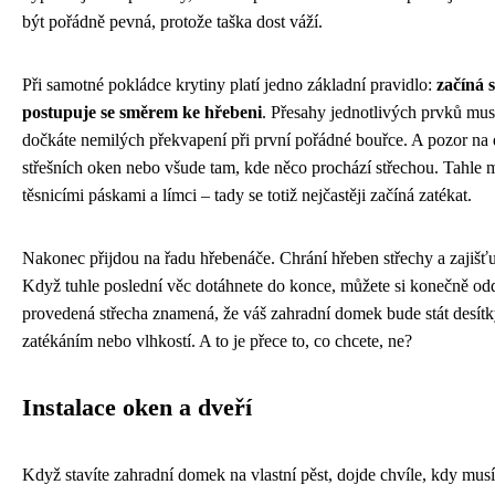
být pořádně pevná, protože taška dost váží.
Při samotné pokládce krytiny platí jedno základní pravidlo:
začíná 
postupuje se směrem ke hřebeni
. Přesahy jednotlivých prvků musí
dočkáte nemilých překvapení při první pořádné bouřce. A pozor na 
střešních oken nebo všude tam, kde něco prochází střechou. Tahle m
těsnicími páskami a límci – tady se totiž nejčastěji začíná zatékat.
Nakonec přijdou na řadu hřebenáče. Chrání hřeben střechy a zajišťu
Když tuhle poslední věc dotáhnete do konce, můžete si konečně od
provedená střecha znamená, že váš zahradní domek bude stát desítky 
zatékáním nebo vlhkostí. A to je přece to, co chcete, ne?
Instalace oken a dveří
Když stavíte zahradní domek na vlastní pěst, dojde chvíle, kdy musí