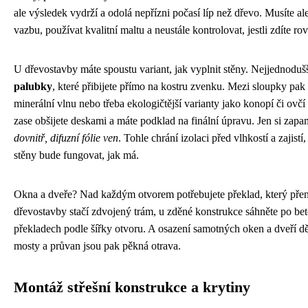
ale výsledek vydrží a odolá nepřízni počasí líp než dřevo. Musíte a
vazbu, používat kvalitní maltu a neustále kontrolovat, jestli zdíte ro
U dřevostavby máte spoustu variant, jak vyplnit stěny. Nejjednoduš
palubky
, které přibijete přímo na kostru zvenku. Mezi sloupky pak 
minerální vlnu nebo třeba ekologičtější varianty jako konopí či ovčí 
zase obšijete deskami a máte podklad na finální úpravu. Jen si zapa
dovnitř, difuzní fólie ven
. Tohle chrání izolaci před vlhkostí a zajist
stěny bude fungovat, jak má.
Okna a dveře? Nad každým otvorem potřebujete překlad, který přen
dřevostavby stačí zdvojený trám, u zděné konstrukce sáhněte po b
překladech podle šířky otvoru. A osazení samotných oken a dveří děl
mosty a průvan jsou pak pěkná otrava.
Montáž střešní konstrukce a krytiny