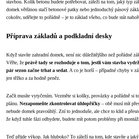
stavbou. Kolik betonu budete potřebovat, záleží na tom, jaký typ zá
domek většinou stačí betonové patky nebo jednoduchý pásový základ
cokoliv, udělejte to pořádně – je to základ všeho, co bude stát nahoř
Příprava základů a podkladní desky
Když stavíte zahradní domek, není nic důležitějšího než pořádné zá
Věřte, že
právě tady se rozhoduje o tom, jestli vám stavba vydrží
pár sezon začne trhat a sedat
. A co je horší – případné chyby v z
jen těžko a za hodně peněz.
Začít musíte vytyčením. Vezměte si kolíky, provázky a pořádně si t
plánu.
Nezapomeňte zkontrolovat úhlopříčky
– obě musí mít přes
nebude domek pravoúhlý. Zní to jednoduše, ale chce to klid a přesn
že když tuhle fázi odbydete, budete mít potom problémy při montáži 
Teď přijde výkop. Jak hluboko? To záleží na tom, kde stavíte a jaký 