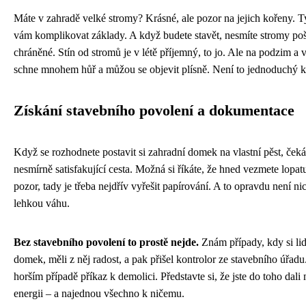
Máte v zahradě velké stromy? Krásné, ale pozor na jejich kořeny. 
vám komplikovat základy. A když budete stavět, nesmíte stromy poš
chráněné. Stín od stromů je v létě příjemný, to jo. Ale na podzim
schne mnohem hůř a můžou se objevit plísně. Není to jednoduchý 
Získání stavebního povolení a dokumentace
Když se rozhodnete postavit si zahradní domek na vlastní pěst, čeká
nesmírně satisfakující cesta. Možná si říkáte, že hned vezmete lopat
pozor, tady je třeba nejdřív vyřešit papírování. A to opravdu není nic
lehkou váhu.
Bez stavebního povolení to prostě nejde.
Znám případy, kdy si lid
domek, měli z něj radost, a pak přišel kontrolor ze stavebního úřad
horším případě příkaz k demolici. Představte si, že jste do toho dali
energii – a najednou všechno k ničemu.