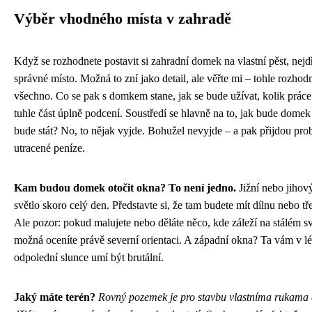
Výběr vhodného místa v zahradě
Když se rozhodnete postavit si zahradní domek na vlastní pěst, nejd
správné místo. Možná to zní jako detail, ale věřte mi – tohle rozhod
všechno. Co se pak s domkem stane, jak se bude užívat, kolik práce 
tuhle část úplně podcení. Soustředí se hlavně na to, jak bude domek
bude stát? No, to nějak vyjde. Bohužel nevyjde – a pak přijdou pr
utracené peníze.
Kam budou domek otočit okna? To není jedno.
Jižní nebo jihový
světlo skoro celý den. Představte si, že tam budete mít dílnu nebo tř
Ale pozor: pokud malujete nebo děláte něco, kde záleží na stálém svě
možná oceníte právě severní orientaci. A západní okna? Ta vám v lét
odpolední slunce umí být brutální.
Jaký máte terén?
Rovný pozemek je pro stavbu vlastníma rukama d