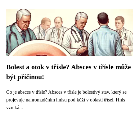
Bolest a otok v třísle? Absces v třísle může
být příčinou!
Co je absces v třísle? Absces v třísle je bolestivý stav, který se
projevuje nahromaděním hnisu pod kůží v oblasti třísel. Hnis
vzniká...