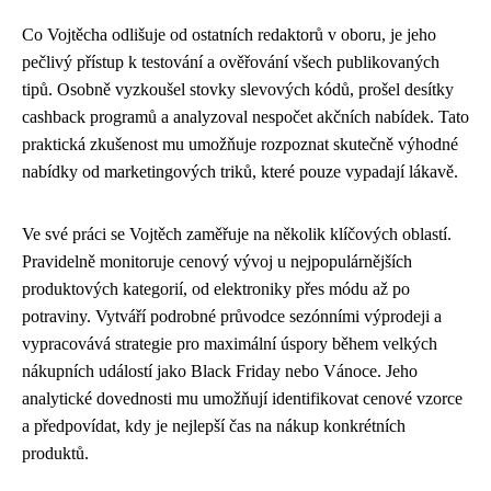
Co Vojtěcha odlišuje od ostatních redaktorů v oboru, je jeho
pečlivý přístup k testování a ověřování všech publikovaných
tipů. Osobně vyzkoušel stovky slevových kódů, prošel desítky
cashback programů a analyzoval nespočet akčních nabídek. Tato
praktická zkušenost mu umožňuje rozpoznat skutečně výhodné
nabídky od marketingových triků, které pouze vypadají lákavě.
Ve své práci se Vojtěch zaměřuje na několik klíčových oblastí.
Pravidelně monitoruje cenový vývoj u nejpopulárnějších
produktových kategorií, od elektroniky přes módu až po
potraviny. Vytváří podrobné průvodce sezónními výprodeji a
vypracovává strategie pro maximální úspory během velkých
nákupních událostí jako Black Friday nebo Vánoce. Jeho
analytické dovednosti mu umožňují identifikovat cenové vzorce
a předpovídat, kdy je nejlepší čas na nákup konkrétních
produktů.