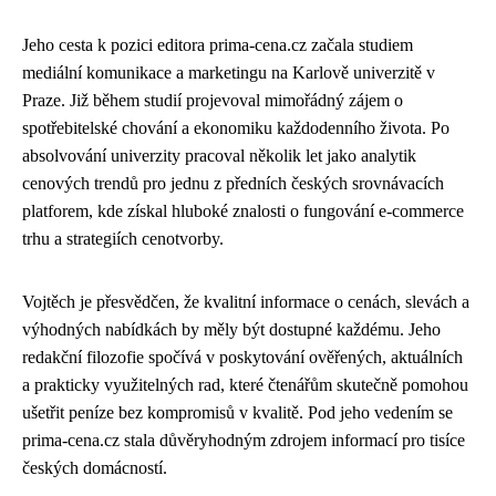
Jeho cesta k pozici editora prima-cena.cz začala studiem
mediální komunikace a marketingu na Karlově univerzitě v
Praze. Již během studií projevoval mimořádný zájem o
spotřebitelské chování a ekonomiku každodenního života. Po
absolvování univerzity pracoval několik let jako analytik
cenových trendů pro jednu z předních českých srovnávacích
platforem, kde získal hluboké znalosti o fungování e-commerce
trhu a strategiích cenotvorby.
Vojtěch je přesvědčen, že kvalitní informace o cenách, slevách a
výhodných nabídkách by měly být dostupné každému. Jeho
redakční filozofie spočívá v poskytování ověřených, aktuálních
a prakticky využitelných rad, které čtenářům skutečně pomohou
ušetřit peníze bez kompromisů v kvalitě. Pod jeho vedením se
prima-cena.cz stala důvěryhodným zdrojem informací pro tisíce
českých domácností.