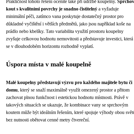
Praktičnost tohoto řešení oceníte také při údržbě koupelny.
Sprcho
kout s kvalitními povrchy je snadno čistitelný
a vyžaduje
minimální péči, zatímco vana poskytuje dostatečný prostor pro
důkladné vyčištění i větších předmětů, jako jsou například koše na
prádlo nebo kbelíky. Tato variabilita využití prostoru koupelny
zvyšuje celkovou hodnotu nemovitosti a představuje investici, která
se v dlouhodobém horizontu rozhodně vyplatí.
Úspora místa v malé koupelně
Malé koupelny představují výzvu pro každého majitele bytu či
domu
, který se snaží maximálně využít omezený prostor a přitom
zachovat plnou funkčnost i estetickou hodnotu místnosti. Právě v
takových situacích se ukazuje, že kombinace vany se sprchovým
koutem může být ideálním řešením, které spojuje výhody obou svět
bez nutnosti obětovat cenné metry čtvereční.