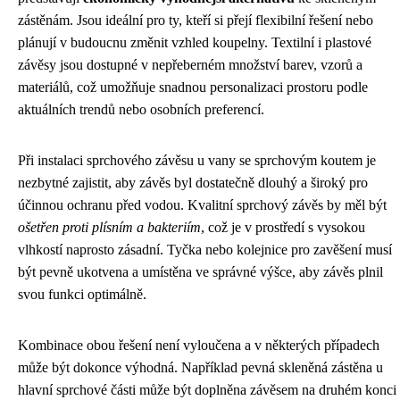
zástěnám. Jsou ideální pro ty, kteří si přejí flexibilní řešení nebo
plánují v budoucnu změnit vzhled koupelny. Textilní i plastové
závěsy jsou dostupné v nepřeberném množství barev, vzorů a
materiálů, což umožňuje snadnou personalizaci prostoru podle
aktuálních trendů nebo osobních preferencí.
Při instalaci sprchového závěsu u vany se sprchovým koutem je
nezbytné zajistit, aby závěs byl dostatečně dlouhý a široký pro
účinnou ochranu před vodou. Kvalitní sprchový závěs by měl být
ošetřen proti plísním a bakteriím
, což je v prostředí s vysokou
vlhkostí naprosto zásadní. Tyčka nebo kolejnice pro zavěšení musí
být pevně ukotvena a umístěna ve správné výšce, aby závěs plnil
svou funkci optimálně.
Kombinace obou řešení není vyloučena a v některých případech
může být dokonce výhodná. Například pevná skleněná zástěna u
hlavní sprchové části může být doplněna závěsem na druhém konci