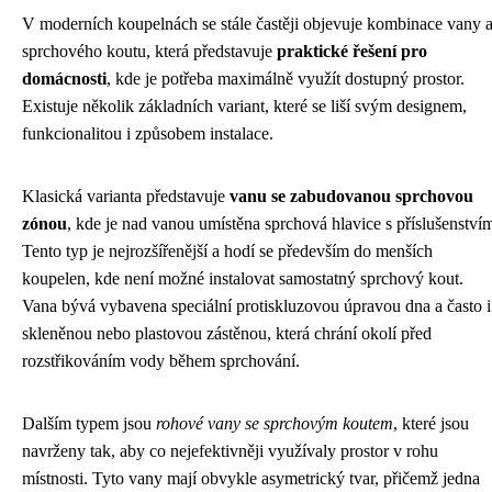
V moderních koupelnách se stále častěji objevuje kombinace vany 
sprchového koutu, která představuje
praktické řešení pro
domácnosti
, kde je potřeba maximálně využít dostupný prostor.
Existuje několik základních variant, které se liší svým designem,
funkcionalitou i způsobem instalace.
Klasická varianta představuje
vanu se zabudovanou sprchovou
zónou
, kde je nad vanou umístěna sprchová hlavice s příslušenství
Tento typ je nejrozšířenější a hodí se především do menších
koupelen, kde není možné instalovat samostatný sprchový kout.
Vana bývá vybavena speciální protiskluzovou úpravou dna a často i
skleněnou nebo plastovou zástěnou, která chrání okolí před
rozstřikováním vody během sprchování.
Dalším typem jsou
rohové vany se sprchovým koutem
, které jsou
navrženy tak, aby co nejefektivněji využívaly prostor v rohu
místnosti. Tyto vany mají obvykle asymetrický tvar, přičemž jedna