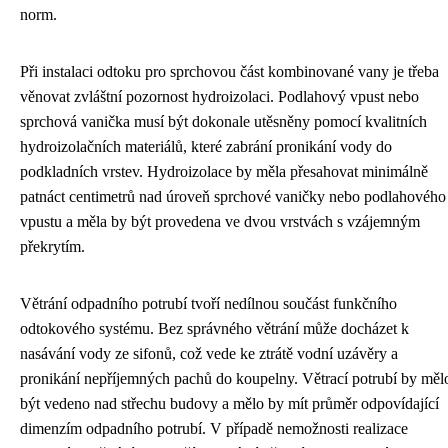
norm.
Při instalaci odtoku pro sprchovou část kombinované vany je třeba
věnovat zvláštní pozornost hydroizolaci. Podlahový vpust nebo
sprchová vanička musí být dokonale utěsněny pomocí kvalitních
hydroizolačních materiálů, které zabrání pronikání vody do
podkladních vrstev. Hydroizolace by měla přesahovat minimálně
patnáct centimetrů nad úroveň sprchové vaničky nebo podlahového
vpustu a měla by být provedena ve dvou vrstvách s vzájemným
překrytím.
Větrání odpadního potrubí tvoří nedílnou součást funkčního
odtokového systému. Bez správného větrání může docházet k
nasávání vody ze sifonů, což vede ke ztrátě vodní uzávěry a
pronikání nepříjemných pachů do koupelny. Větrací potrubí by měl
být vedeno nad střechu budovy a mělo by mít průměr odpovídající
dimenzím odpadního potrubí. V případě nemožnosti realizace