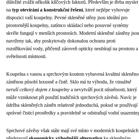
důležité zvážit několik klíčových faktorů. Především je třeba myslet
na
typ otevírání a konstrukční řešení
, které nejlépe vyhovuje
dispozici vaší koupelny. Pevné skleněné stěny jsou ideální pro
prostornější koupelny, zatímco skládací nebo posuvné systémy
skvěle fungují v menších prostorách. Moderní skleněné zástěny jso
navrženy tak, aby poskytovaly dokonalou ochranu proti
rozstřikování vody, přičemž zároveň opticky neubírají na prostoru a
světelnosti místnosti.
Koupelna s vanou a sprchovým koutem vybavená kvalitní skleněn
zástěnou působí luxusně a čistě. Sklo má tu výhodu, že
vizuálně
neruší celkový dojem z koupelny
a nevytváří pocit stísněnosti, který
může vzniknout při použití tradičních sprchových závěsů. Navíc je
údržba skleněných zástěn relativně jednoduchá, pokud se používají
správné čisticí prostředky a pravidelně se odstraňují vodní usazeniny
Sprchové závěsy však stále mají své místo v moderních koupelnách
představují
ekonomicky výhodnější alternativu
ke skleněným