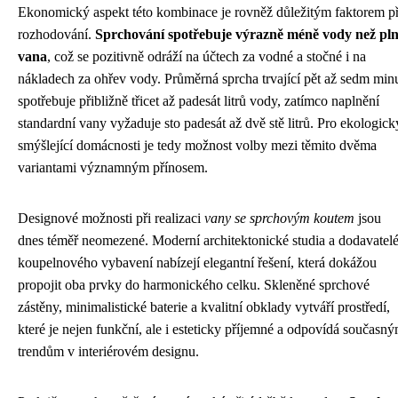
Ekonomický aspekt této kombinace je rovněž důležitým faktorem př
rozhodování.
Sprchování spotřebuje výrazně méně vody než pl
vana
, což se pozitivně odráží na účtech za vodné a stočné i na
nákladech za ohřev vody. Průměrná sprcha trvající pět až sedm min
spotřebuje přibližně třicet až padesát litrů vody, zatímco naplnění
standardní vany vyžaduje sto padesát až dvě stě litrů. Pro ekologick
smýšlející domácnosti je tedy možnost volby mezi těmito dvěma
variantami významným přínosem.
Designové možnosti při realizaci
vany se sprchovým koutem
jsou
dnes téměř neomezené. Moderní architektonické studia a dodavatel
koupelnového vybavení nabízejí elegantní řešení, která dokážou
propojit oba prvky do harmonického celku. Skleněné sprchové
zástěny, minimalistické baterie a kvalitní obklady vytváří prostředí,
které je nejen funkční, ale i esteticky příjemné a odpovídá současn
trendům v interiérovém designu.