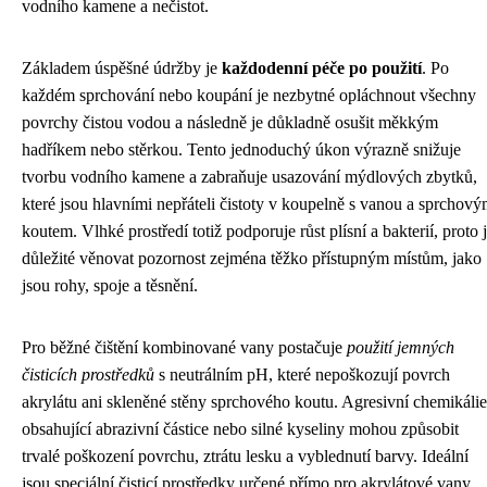
vodního kamene a nečistot.
Základem úspěšné údržby je
každodenní péče po použití
. Po
každém sprchování nebo koupání je nezbytné opláchnout všechny
povrchy čistou vodou a následně je důkladně osušit měkkým
hadříkem nebo stěrkou. Tento jednoduchý úkon výrazně snižuje
tvorbu vodního kamene a zabraňuje usazování mýdlových zbytků,
které jsou hlavními nepřáteli čistoty v koupelně s vanou a sprchov
koutem. Vlhké prostředí totiž podporuje růst plísní a bakterií, proto 
důležité věnovat pozornost zejména těžko přístupným místům, jako
jsou rohy, spoje a těsnění.
Pro běžné čištění kombinované vany postačuje
použití jemných
čisticích prostředků
s neutrálním pH, které nepoškozují povrch
akrylátu ani skleněné stěny sprchového koutu. Agresivní chemikálie
obsahující abrazivní částice nebo silné kyseliny mohou způsobit
trvalé poškození povrchu, ztrátu lesku a vyblednutí barvy. Ideální
jsou speciální čisticí prostředky určené přímo pro akrylátové vany