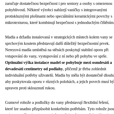
zaručuje dostatečnou bezpečnost i pro seniory a osoby s omezenou
pohyblivostí. Některé výrobci nabízejí vaničky s integrovanými
protiskluznými plošinami nebo speciálními keramickými povrchy s
mikrotexturou, které kombinují bezpečnost s jednoduchým čištěním
Madla a držadla instalovaná v strategických místech kolem vany se
sprchovým koutem představují další důležitý bezpečnostní prvek.
Nerezová madla umístěná na stěnách poskytují stabilní oporu při
vstupování do vany, vystupování z ní nebo při pohybu ve sprše.
Optimální výška instalace madel se pohybuje mezi osmdesáti a
devadesáti centimetry od podlahy
, přičemž je třeba zohlednit
individuální potřeby uživatelů. Madla by měla být dostatečně dlouh
aby poskytovala oporu v různých polohách, a jejich povrch musí bý
upraven proti sklouznutí rukou.
Gumové rohože a podložky do vany představují flexibilní řešení,
které lze snadno přizpůsobit konkrétním potřebám. Tyto rohože jso