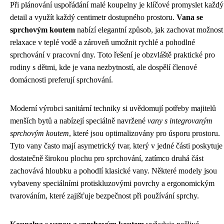
Při plánování uspořádání malé koupelny je klíčové promyslet každý
detail a využít každý centimetr dostupného prostoru.
Vana se
sprchovým koutem
nabízí elegantní způsob, jak zachovat možnost
relaxace v teplé vodě a zároveň umožnit rychlé a pohodlné
sprchování v pracovní dny. Toto řešení je obzvláště praktické pro
rodiny s dětmi, kde je vana nezbytností, ale dospělí členové
domácnosti preferují sprchování.
Moderní výrobci sanitární techniky si uvědomují potřeby majitelů
menších bytů a nabízejí speciálně navržené
vany s integrovaným
sprchovým koutem
, které jsou optimalizovány pro úsporu prostoru.
Tyto vany často mají asymetrický tvar, který v jedné části poskytuje
dostatečně širokou plochu pro sprchování, zatímco druhá část
zachovává hloubku a pohodlí klasické vany. Některé modely jsou
vybaveny speciálními protiskluzovými povrchy a ergonomickým
tvarováním, které zajišťuje bezpečnost při používání sprchy.