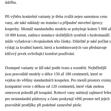
údržbu.
Při výběru konkrétní varianty je třeba zvážit nejen samotnou cenu
vany, ale také
náklady na instalaci a případné stavební úpravy
koupelny
. Montáž standardního modelu se pohybuje kolem 5 000 a
10 000 korun, zatímco instalace složitějších systémů s hydromasáží
může vyžadovat i dvojnásobek této částky. Důležité je také počítat s
výdaji za kvalitní baterii, která u kombinovaných van představuje
klíčový prvek ovlivňující komfort používání.
Dostupné varianty se liší také podle tvaru a rozměrů. Nejběžnější
jsou pravoúhlé modely o délce 150 až 180 centimetrů, které se
vejdou do většiny standardních koupelen. Pro menší prostory existuj
kompaktní verze s délkou od 120 centimetrů, které však mohou
omezovat pohodlí při koupání. Rohové vany nabízejí zajímavé řeše
pro nestandardní půdorysy a často poskytují větší prostor než jejich
pravoúhlé protějšky při podobné zastavěné ploše.