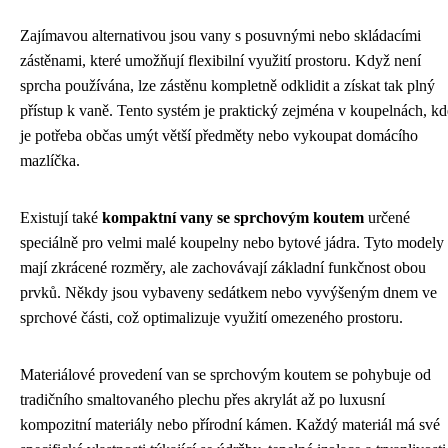
Zajímavou alternativou jsou vany s posuvnými nebo skládacími
zástěnami, které umožňují flexibilní využití prostoru. Když není
sprcha používána, lze zástěnu kompletně odklidit a získat tak plný
přístup k vaně. Tento systém je praktický zejména v koupelnách, kd
je potřeba občas umýt větší předměty nebo vykoupat domácího
mazlíčka.
Existují také
kompaktní vany se sprchovým koutem
určené
speciálně pro velmi malé koupelny nebo bytové jádra. Tyto modely
mají zkrácené rozměry, ale zachovávají základní funkčnost obou
prvků. Někdy jsou vybaveny sedátkem nebo vyvýšeným dnem ve
sprchové části, což optimalizuje využití omezeného prostoru.
Materiálové provedení van se sprchovým koutem se pohybuje od
tradičního smaltovaného plechu přes akrylát až po luxusní
kompozitní materiály nebo přírodní kámen. Každý materiál má své