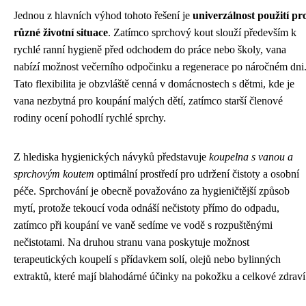
Jednou z hlavních výhod tohoto řešení je
univerzálnost použití pr
různé životní situace
. Zatímco sprchový kout slouží především k
rychlé ranní hygieně před odchodem do práce nebo školy, vana
nabízí možnost večerního odpočinku a regenerace po náročném dni
Tato flexibilita je obzvláště cenná v domácnostech s dětmi, kde je
vana nezbytná pro koupání malých dětí, zatímco starší členové
rodiny ocení pohodlí rychlé sprchy.
Z hlediska hygienických návyků představuje
koupelna s vanou a
sprchovým koutem
optimální prostředí pro udržení čistoty a osobní
péče. Sprchování je obecně považováno za hygieničtější způsob
mytí, protože tekoucí voda odnáší nečistoty přímo do odpadu,
zatímco při koupání ve vaně sedíme ve vodě s rozpuštěnými
nečistotami. Na druhou stranu vana poskytuje možnost
terapeutických koupelí s přídavkem solí, olejů nebo bylinných
extraktů, které mají blahodárné účinky na pokožku a celkové zdraví