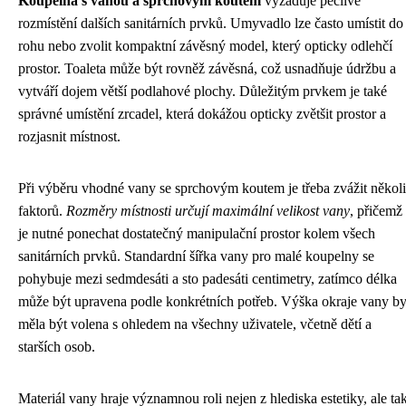
Koupelna s vanou a sprchovým koutem
vyžaduje pečlivé
rozmístění dalších sanitárních prvků. Umyvadlo lze často umístit do
rohu nebo zvolit kompaktní závěsný model, který opticky odlehčí
prostor. Toaleta může být rovněž závěsná, což usnadňuje údržbu a
vytváří dojem větší podlahové plochy. Důležitým prvkem je také
správné umístění zrcadel, která dokážou opticky zvětšit prostor a
rozjasnit místnost.
Při výběru vhodné vany se sprchovým koutem je třeba zvážit někol
faktorů.
Rozměry místnosti určují maximální velikost vany
, přičemž
je nutné ponechat dostatečný manipulační prostor kolem všech
sanitárních prvků. Standardní šířka vany pro malé koupelny se
pohybuje mezi sedmdesáti a sto padesáti centimetry, zatímco délka
může být upravena podle konkrétních potřeb. Výška okraje vany b
měla být volena s ohledem na všechny uživatele, včetně dětí a
starších osob.
Materiál vany hraje významnou roli nejen z hlediska estetiky, ale ta