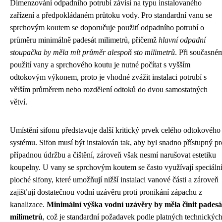
Dimenzování odpadního potrubí závisí na typu instalovaného
zařízení a předpokládaném průtoku vody. Pro standardní vanu se
sprchovým koutem se doporučuje použití odpadního potrubí o
průměru minimálně padesát milimetrů, přičemž
hlavní odpadní
stoupačka by měla mít průměr alespoň sto milimetrů
. Při současné
použití vany a sprchového koutu je nutné počítat s vyšším
odtokovým výkonem, proto je vhodné zvážit instalaci potrubí s
větším průměrem nebo rozdělení odtoků do dvou samostatných
větví.
Umístění sifonu představuje další kritický prvek celého odtokového
systému. Sifon musí být instalován tak, aby byl snadno přístupný pr
případnou údržbu a čištění, zároveň však nesmí narušovat estetiku
koupelny. U vany se sprchovým koutem se často využívají speciáln
ploché sifony, které umožňují nižší instalaci vanové části a zároveň
zajišťují dostatečnou vodní uzávěru proti pronikání zápachu z
kanalizace.
Minimální výška vodní uzávěry by měla činit padesá
milimetrů
, což je standardní požadavek podle platných technickýc