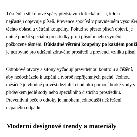
Těsnění a silikónové spáry představují kritická místa, kde se
nejčastěji objevuje plíseň. Prevence spočívá v pravidelném vysouše
těchto oblastí a větrání koupelny. Pokud se přesto plíseň objeví, je
nutné použít speciální prostředky proti plísním nebo vyměnit
poškozené těsnění.
Důkladné větrání koupelny po každém použi
je nezbytné pro udržení zdravého prostředí a prevenci vzniku plísní.
Odtokové otvory a sifony vyžadují pravidelnou kontrolu a čištění,
aby nedocházelo k ucpání a tvorbě nepříjemných pachů. Jednou
měsíčně je vhodné provést dezinfekci odtoku pomocí horké vody s
přídavkem jedlé sody nebo speciálního čisticího prostředku.
Preventivní péče o odtoky je mnohem jednodušší než řešení
ucpaného odpadu.
Moderní designové trendy a materiály