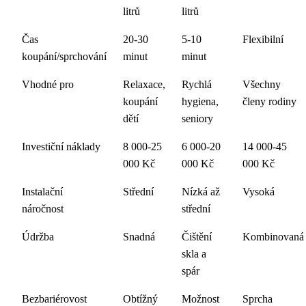
litrů
litrů
Čas
20-30
5-10
Flexibilní
koupání/sprchování
minut
minut
Vhodné pro
Relaxace,
Rychlá
Všechny
koupání
hygiena,
členy rodiny
dětí
seniory
Investiční náklady
8 000-25
6 000-20
14 000-45
000 Kč
000 Kč
000 Kč
Instalační
Střední
Nízká až
Vysoká
náročnost
střední
Údržba
Snadná
Čištění
Kombinovaná
skla a
spár
Bezbariérovost
Obtížný
Možnost
Sprcha