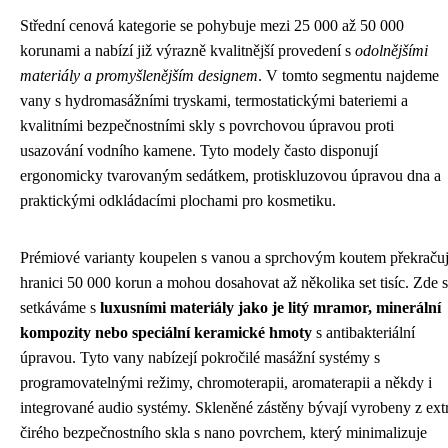
Střední cenová kategorie se pohybuje mezi 25 000 až 50 000
korunami a nabízí již výrazně kvalitnější provedení s
odolnějšími
materiály a promyšlenějším designem
. V tomto segmentu najdeme
vany s hydromasážními tryskami, termostatickými bateriemi a
kvalitními bezpečnostními skly s povrchovou úpravou proti
usazování vodního kamene. Tyto modely často disponují
ergonomicky tvarovaným sedátkem, protiskluzovou úpravou dna a
praktickými odkládacími plochami pro kosmetiku.
Prémiové varianty koupelen s vanou a sprchovým koutem překračuj
hranici 50 000 korun a mohou dosahovat až několika set tisíc. Zde 
setkáváme s
luxusními materiály jako je litý mramor, minerální
kompozity nebo speciální keramické hmoty
s antibakteriální
úpravou. Tyto vany nabízejí pokročilé masážní systémy s
programovatelnými režimy, chromoterapii, aromaterapii a někdy i
integrované audio systémy. Skleněné zástěny bývají vyrobeny z ext
čirého bezpečnostního skla s nano povrchem, který minimalizuje