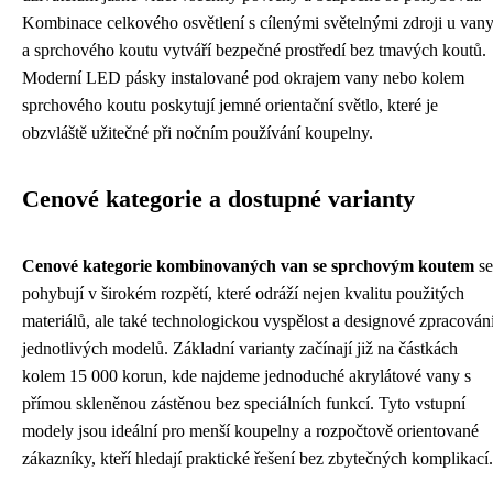
Kombinace celkového osvětlení s cílenými světelnými zdroji u van
a sprchového koutu vytváří bezpečné prostředí bez tmavých koutů.
Moderní LED pásky instalované pod okrajem vany nebo kolem
sprchového koutu poskytují jemné orientační světlo, které je
obzvláště užitečné při nočním používání koupelny.
Cenové kategorie a dostupné varianty
Cenové kategorie kombinovaných van se sprchovým koutem
se
pohybují v širokém rozpětí, které odráží nejen kvalitu použitých
materiálů, ale také technologickou vyspělost a designové zpracován
jednotlivých modelů. Základní varianty začínají již na částkách
kolem 15 000 korun, kde najdeme jednoduché akrylátové vany s
přímou skleněnou zástěnou bez speciálních funkcí. Tyto vstupní
modely jsou ideální pro menší koupelny a rozpočtově orientované
zákazníky, kteří hledají praktické řešení bez zbytečných komplikací.