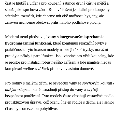
část je hlubší a určena pro koupání, zatímco druhá část je mělčí a
slouží jako sprchová zóna. Rohové řešení je ideální pro koupelny
středních rozměrů, kde chceme mít obě možnosti hygieny, ale
zároveň nechceme obětovat příliš mnoho podlahové plochy.
Moderní trend představují
vany s integrovanými sprchami a
hydromasážními funkcemi
, které kombinují relaxační prvky s
praktičností. Tyto luxusní modely nabízejí různé trysky, masážní
proudy a někdy i parní funkce. Jsou vhodné pro větší koupelny, kde
je prostor pro instalaci robustnějšího zařízení a kde majitelé hledají
komplexní wellness zážitek přímo ve vlastním domově.
Pro rodiny s malými dětmi se osvědčují
vany se sprchovým koutem 
nízkým vstupem
, které usnadňují přístup do vany a zvyšují
bezpečnost používání. Tyto modely často obsahují vestavěné madlo
protiskluzovou úpravu, což oceňují nejen rodiče s dětmi, ale i senioř
či osoby s omezenou pohyblivostí.