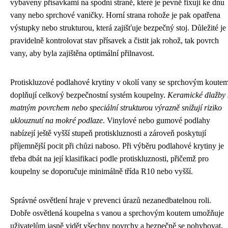
vybaveny přísavkami na spodní straně, které je pevně fixují ke dnu
vany nebo sprchové vaničky. Horní strana rohože je pak opatřena
výstupky nebo strukturou, která zajišťuje bezpečný stoj. Důležité je
pravidelně kontrolovat stav přísavek a čistit jak rohož, tak povrch
vany, aby byla zajištěna optimální přilnavost.
Protiskluzové podlahové krytiny v okolí vany se sprchovým koute
doplňují celkový bezpečnostní systém koupelny.
Keramické dlažby 
matným povrchem nebo speciální strukturou výrazně snižují riziko
uklouznutí na mokré podlaze
. Vinylové nebo gumové podlahy
nabízejí ještě vyšší stupeň protiskluznosti a zároveň poskytují
příjemnější pocit při chůzi naboso. Při výběru podlahové krytiny je
třeba dbát na její klasifikaci podle protiskluznosti, přičemž pro
koupelny se doporučuje minimálně třída R10 nebo vyšší.
Správné osvětlení hraje v prevenci úrazů nezanedbatelnou roli.
Dobře osvětlená koupelna s vanou a sprchovým koutem umožňuje
uživatelům jasně vidět všechny povrchy a bezpečně se pohybovat.