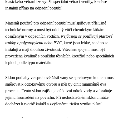
klasického větrání lze využít speciální větrací ventily, které se
instalují přímo na odpadní potrubí.
Materiál použitý pro odpadní potrubí musí splňovat příslušné
technické normy a musí být odolný vůči chemickým látkám
obsaženým v odpadních vodách.
Nejčastěji se používají plastové
trubky z polypropylenu nebo PVC
, které jsou lehké, snadno se
instalují a mají dlouhou životnost. Všechna spojení musí být
provedena kvalitně s použitím těsnících kroužků nebo speciálních
lepidel podle typu materiálu.
Sklon podlahy ve sprchové části vany se sprchovým koutem musí
směřovat k odtokovému otvoru a měl by činit minimálně dva
procenta. Tento sklon zajišťuje efektivní odtok vody a zabraňuje
jejímu hromadění na povrchu. Při nedostatečném sklonu může
docházet k tvorbě kaluží a zvýšenému riziku vzniku plísní.