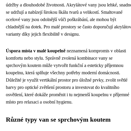
údržby a dlouhodobé životnosti. Akrylátové vany jsou lehké, snadn
se udržují a nabízejí širokou škálu tvarů a velikostí. Smaltované
ocelové vany jsou odolnější vůči poškrábání, ale mohou být
chladnější na dotek. Pro malé prostory se často doporučují akryláto
varianty díky jejich flexibilitě v designu.
Úspora místa v malé koupelně
neznamená kompromis v oblasti
komfortu nebo stylu. Správně zvolená kombinace vany se
sprchovým koutem může vytvořit funkční a esteticky příjemnou
koupelnu, která splňuje všechny potřeby moderní domácnosti.
Důležité je využít vertikální prostor pro úložné prvky, zvolit světlé
barvy pro optické zvětšení prostoru a investovat do kvalitního
osvětlení, které dokáže proměnit i tu nejmenší koupelnu v příjemné
místo pro relaxaci a osobní hygienu.
Různé typy van se sprchovým koutem