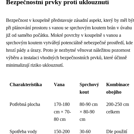
Bezpečnostní prvky proti uklouznutí
Bezpečnost v koupelně představuje zásadní aspekt, který by měl bý
při plánování prostoru s vanou se sprchovým koutem brán v úvahu
již od samého počátku. Mokré povrchy v koupelně s vanou a
sprchovým koutem vytvářejí potenciálně nebezpečné prostředí, kde
hrozí pády a úrazy. Proto je nezbytné věnovat náležitou pozornost
výběru a instalaci vhodných bezpečnostních prvků, které účinně
minimalizují riziko uklouznutí.
Charakteristika
Vana
Sprchový
Kombinace
kout
obojího
Potřebná plocha
170-180
80-90 cm
200-250 cm
cm × 70-
× 80-90
celkem
80 cm
cm
Spotřeba vody
150-200
30-60
Dle použití