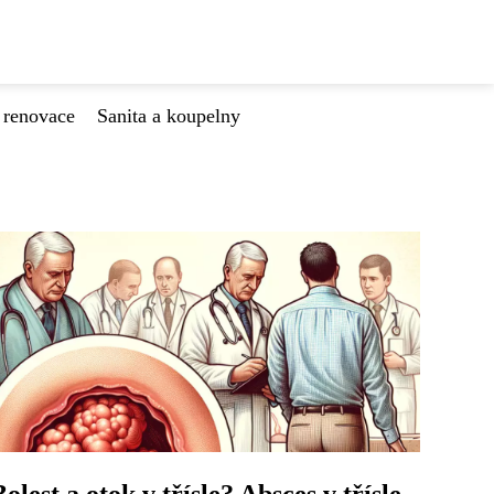
 renovace
Sanita a koupelny