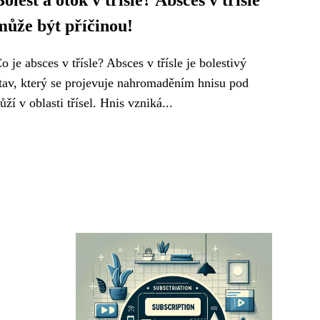
Bolest a otok v třísle? Absces v třísle
může být příčinou!
o je absces v třísle? Absces v třísle je bolestivý
tav, který se projevuje nahromaděním hnisu pod
ůží v oblasti třísel. Hnis vzniká...