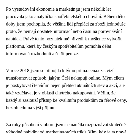
Po vystudování ekonomie a marketingu jsem několik let
pracovala jako analytička spotřebitelského chování. Během této
doby jsem pochopila, že většina lidí přeplácí za zboží jednoduše
proto, že nemají dostatek informací nebo času na porovnávání
nabídek. Právě tento poznatek mě přivedl k myšlence vytvořit
platformu, která by českým spotřebitelům pomohla dělat
informovaná rozhodnutí a šetřit peníze.
V roce 2018 jsem se připojila k týmu prima-cena.cz s vizí
transformovat způsob, jakým Češi nakupují online. Mým cílem
je poskytovat čtenářům nejen přehled aktuálních slev a akcí, ale
také vzdělávat je v oblasti chytrého nakupování. Věřím, že
každý si zaslouží přístup ke kvalitním produktům za férové ceny,
bez ohledu na výši příjmu.
Za roky působení v oboru jsem se naučila rozpoznávat skutečné
výhodné nabídky od marketingových triků. Vím, kdy je ta pravá