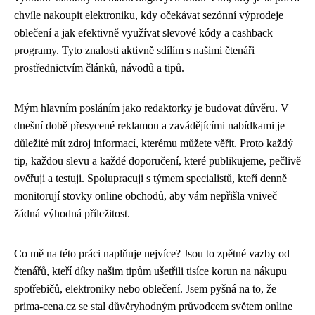
chvíle nakoupit elektroniku, kdy očekávat sezónní výprodeje
oblečení a jak efektivně využívat slevové kódy a cashback
programy. Tyto znalosti aktivně sdílím s našimi čtenáři
prostřednictvím článků, návodů a tipů.
Mým hlavním posláním jako redaktorky je budovat důvěru. V
dnešní době přesycené reklamou a zavádějícími nabídkami je
důležité mít zdroj informací, kterému můžete věřit. Proto každý
tip, každou slevu a každé doporučení, které publikujeme, pečlivě
ověřuji a testuji. Spolupracuji s týmem specialistů, kteří denně
monitorují stovky online obchodů, aby vám nepřišla vniveč
žádná výhodná příležitost.
Co mě na této práci naplňuje nejvíce? Jsou to zpětné vazby od
čtenářů, kteří díky našim tipům ušetřili tisíce korun na nákupu
spotřebičů, elektroniky nebo oblečení. Jsem pyšná na to, že
prima-cena.cz se stal důvěryhodným průvodcem světem online