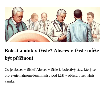
Bolest a otok v třísle? Absces v třísle může
být příčinou!
Co je absces v třísle? Absces v třísle je bolestivý stav, který se
projevuje nahromaděním hnisu pod kůží v oblasti třísel. Hnis
vzniká...