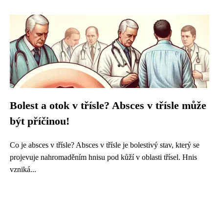
Bolest a otok v třísle? Absces v třísle může
být příčinou!
Co je absces v třísle? Absces v třísle je bolestivý stav, který se
projevuje nahromaděním hnisu pod kůží v oblasti třísel. Hnis
vzniká...